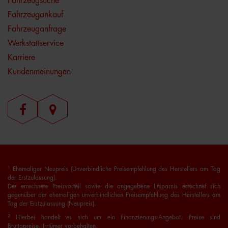
Fahrzeugsuche
Fahrzeugankauf
Fahrzeuganfrage
Werkstattservice
Karriere
Kundenmeinungen
1
Ehemaliger Neupreis (Unverbindliche Preisempfehlung des Herstellers am Tag
der Erstzulassung).
Der errechnete Preisvorteil sowie die angegebene Ersparnis errechnet sich
gegenüber der ehemaligen unverbindlichen Preisempfehlung des Herstellers am
Tag der Erstzulassung (Neupreis).
2
Hierbei handelt es sich um ein Finanzierungs-Angebot. Preise sind
Bruttopreise. Irrtümer vorbehalten.