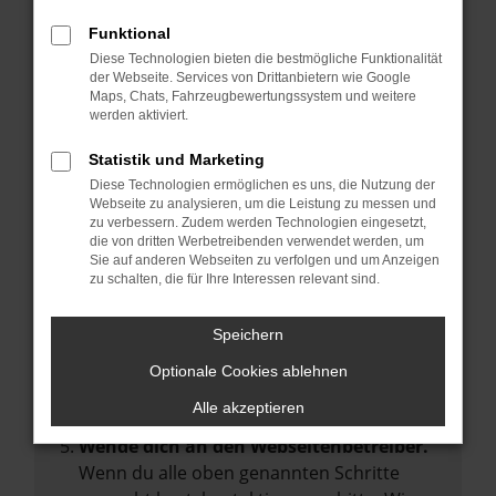
Manche Erweiterungen, wie Werbeblocker,
Funktional
können das Laden bestimmter Seiten
Diese Technologien bieten die bestmögliche Funktionalität
verhindern. Funktioniert die Seite in einem
der Webseite. Services von Drittanbietern wie Google
anderen Browser oder in einem privaten
Maps, Chats, Fahrzeugbewertungssystem und weitere
werden aktiviert.
Fenster?
Starte dein Gerät neu.
Statistik und Marketing
Das kann manchmal helfen,
Diese Technologien ermöglichen es uns, die Nutzung der
Webseite zu analysieren, um die Leistung zu messen und
vorübergehende Probleme zu beheben.
zu verbessern. Zudem werden Technologien eingesetzt,
die von dritten Werbetreibenden verwendet werden, um
Stelle sicher, dass dein Browser und dein
Sie auf anderen Webseiten zu verfolgen und um Anzeigen
Betriebssystem auf dem neuesten Stand
zu schalten, die für Ihre Interessen relevant sind.
sind.
Veraltete Software birgt nicht nur ein
Speichern
Sicherheitsrisiko, sondern kann auch dazu
Optionale Cookies ablehnen
führen, dass bestimmte Funktionen nicht
mehr unterstützt werden.
Alle akzeptieren
Wende dich an den Webseitenbetreiber.
Wenn du alle oben genannten Schritte