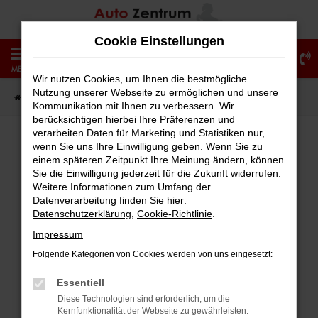
Zum
Hauptinhalt
Cookie Einstellungen
springen
0
MENÜ
Wir nutzen Cookies, um Ihnen die bestmögliche
Nutzung unserer Webseite zu ermöglichen und unsere
Startseite
Fahrzeugangebote
Fahrzeug-Showroom
Kommunikation mit Ihnen zu verbessern. Wir
berücksichtigen hierbei Ihre Präferenzen und
verarbeiten Daten für Marketing und Statistiken nur,
wenn Sie uns Ihre Einwilligung geben. Wenn Sie zu
einem späteren Zeitpunkt Ihre Meinung ändern, können
Fehler: Network Error
Sie die Einwilligung jederzeit für die Zukunft widerrufen.
Weitere Informationen zum Umfang der
Beim Laden ist ein Fehler aufgetreten.
Datenverarbeitung finden Sie hier:
Hier sind ein paar Tipps, die dir helfen können:
Datenschutzerklärung
,
Cookie-Richtlinie
.
Impressum
Überprüfe deine Firewall und deine
Folgende Kategorien von Cookies werden von uns eingesetzt:
Internetverbindung.
Laden andere Webseiten, zum Beispiel
Essentiell
deine Suchmaschine?
Diese Technologien sind erforderlich, um die
Kernfunktionalität der Webseite zu gewährleisten.
Prüfe deine Browsererweiterungen.