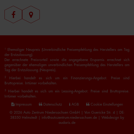
1
Ehemaliger Neupreis (Unverbindliche Preisempfehlung des Herstellers am Tag
der Erstzulassung).
Der errechnete Preisvorteil sowie die angegebene Ersparnis errechnet sich
gegenüber der ehemaligen unverbindlichen Preisempfehlung des Herstellers am
Tag der Erstzulassung (Neupreis).
2
Hierbei handelt es sich um ein Finanzierungs-Angebot. Preise sind
Bruttopreise. Irrtümer vorbehalten.
3
Hierbei handelt es sich um ein Leasing-Angebot. Preise sind Bruttopreise.
Irrtümer vorbehalten.
Impressum
Datenschutz
AGB
Cookie Einstellungen
© 2026 Auto Zentrum Niedersachsen GmbH | Von Guericke Str. 4 | DE-
38350 Helmstedt | info@autozentrum-niedersachsen.de |
Webdesign by
audaris.de