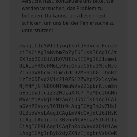
versucht hast, kontaktiere uns bitte. Wir
werden versuchen, das Problem zu
beheben. Du kannst uns diesen Text
schicken, um uns bei der Fehlersuche zu
unterstützen:
ewogICJuYW1lIjogIk5ldHdvcmtFcnJv
ciIsCiAgImNvbmZpZyI6IHsKICAgICJt
ZXRob2QiOiAiR0VUIiwKICAgICJ1cmwi
OiAiaHR0cHM6Ly9hcGkueC5ha3MtcHJv
ZC5hdWRhcmlzLm5ldC92MS9jbGllbnRz
LzIzODEvd2Vic2l0ZS12ZWhpY2xlcy8w
NjM4MjNfNDQ0MT9maWVsZD1pbnRlcm5h
bE51bWJlciZ3ZWJzaXRlPTYzMDc2OGNh
MWViMjAyNjE4MzAwYjU5NCIsCiAgICAi
aGVhZGVycyI6IHt9LAogICAgImJvZHki
OiBudWxsLAogICAgImV4cGVjdCI6IHsK
ICAgICAgInJlc3BvbnNlVHlwZSI6ICIi
CiAgICB9LAogICAgInRpbWVvdXQiOiAw
LAogICAgInByb2dyZXNzIjogbnVsbCwK