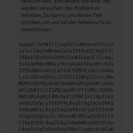
versucht hast, kontaktiere uns bitte. Wir
werden versuchen, das Problem zu
beheben. Du kannst uns diesen Text
schicken, um uns bei der Fehlersuche zu
unterstützen:
ewogICJuYW1lIjogIk5ldHdvcmtFcnJv
ciIsCiAgImNvbmZpZyI6IHsKICAgICJt
ZXRob2QiOiAiR0VUIiwKICAgICJ1cmwi
OiAiaHR0cHM6Ly9hcGkueC5ha3MtcHJv
ZC5hdWRhcmlzLm5ldC92MS9jbGllbnRz
LzIzODEvd2Vic2l0ZS12ZWhpY2xlcy8w
MDM1ODRfNjAxNT9maWVsZD1pbnRlcm5h
bE51bWJlciZ3ZWJzaXRlPTYzMDc2OGNh
MWViMjAyNjE4MzAwYjU5NCIsCiAgICAi
aGVhZGVycyI6IHt9LAogICAgImJvZHki
OiBudWxsLAogICAgImV4cGVjdCI6IHsK
ICAgICAgInJlc3BvbnNlVHlwZSI6ICIi
CiAgICB9LAogICAgInRpbWVvdXQiOiAw
LAogICAgInByb2dyZXNzIjogbnVsbCwK