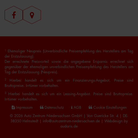
1
Ehemaliger Neupreis (Unverbindliche Preisempfehlung des Herstellers am Tag
der Erstzulassung).
Der errechnete Preisvorteil sowie die angegebene Ersparnis errechnet sich
gegenüber der ehemaligen unverbindlichen Preisempfehlung des Herstellers am
Tag der Erstzulassung (Neupreis).
2
Hierbei handelt es sich um ein Finanzierungs-Angebot. Preise sind
Bruttopreise. Irrtümer vorbehalten.
3
Hierbei handelt es sich um ein Leasing-Angebot. Preise sind Bruttopreise.
Irrtümer vorbehalten.
Impressum
Datenschutz
AGB
Cookie Einstellungen
© 2026 Auto Zentrum Niedersachsen GmbH | Von Guericke Str. 4 | DE-
38350 Helmstedt | info@autozentrum-niedersachsen.de |
Webdesign by
audaris.de