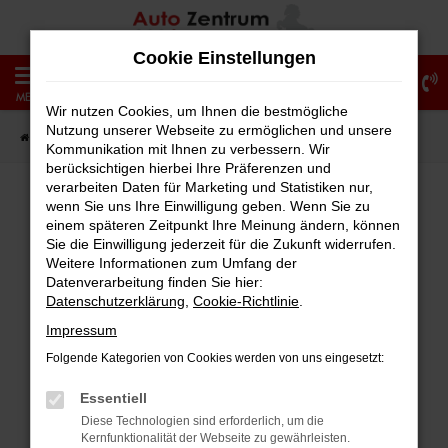
Zum
Hauptinhalt
Cookie Einstellungen
springen
0
MENÜ
Wir nutzen Cookies, um Ihnen die bestmögliche
Nutzung unserer Webseite zu ermöglichen und unsere
Startseite
Fahrzeugangebote
Fahrzeug-Showroom
Kommunikation mit Ihnen zu verbessern. Wir
berücksichtigen hierbei Ihre Präferenzen und
verarbeiten Daten für Marketing und Statistiken nur,
wenn Sie uns Ihre Einwilligung geben. Wenn Sie zu
einem späteren Zeitpunkt Ihre Meinung ändern, können
Fehler: Network Error
Sie die Einwilligung jederzeit für die Zukunft widerrufen.
Weitere Informationen zum Umfang der
Beim Laden ist ein Fehler aufgetreten.
Datenverarbeitung finden Sie hier:
Hier sind ein paar Tipps, die dir helfen können:
Datenschutzerklärung
,
Cookie-Richtlinie
.
Impressum
Überprüfe deine Firewall und deine
Folgende Kategorien von Cookies werden von uns eingesetzt:
Internetverbindung.
Laden andere Webseiten, zum Beispiel
Essentiell
deine Suchmaschine?
Diese Technologien sind erforderlich, um die
Kernfunktionalität der Webseite zu gewährleisten.
Prüfe deine Browsererweiterungen.