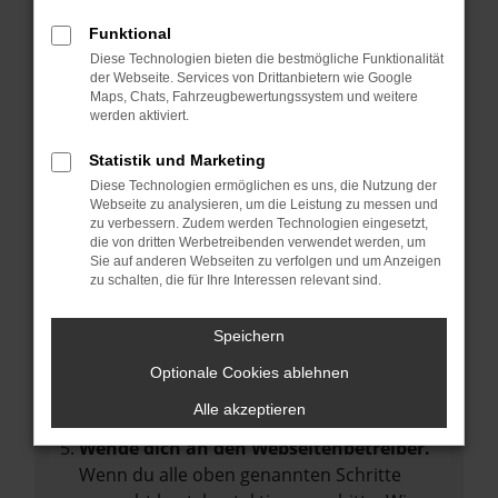
Manche Erweiterungen, wie Werbeblocker,
Funktional
können das Laden bestimmter Seiten
Diese Technologien bieten die bestmögliche Funktionalität
verhindern. Funktioniert die Seite in einem
der Webseite. Services von Drittanbietern wie Google
anderen Browser oder in einem privaten
Maps, Chats, Fahrzeugbewertungssystem und weitere
werden aktiviert.
Fenster?
Starte dein Gerät neu.
Statistik und Marketing
Das kann manchmal helfen,
Diese Technologien ermöglichen es uns, die Nutzung der
Webseite zu analysieren, um die Leistung zu messen und
vorübergehende Probleme zu beheben.
zu verbessern. Zudem werden Technologien eingesetzt,
die von dritten Werbetreibenden verwendet werden, um
Stelle sicher, dass dein Browser und dein
Sie auf anderen Webseiten zu verfolgen und um Anzeigen
Betriebssystem auf dem neuesten Stand
zu schalten, die für Ihre Interessen relevant sind.
sind.
Veraltete Software birgt nicht nur ein
Speichern
Sicherheitsrisiko, sondern kann auch dazu
Optionale Cookies ablehnen
führen, dass bestimmte Funktionen nicht
mehr unterstützt werden.
Alle akzeptieren
Wende dich an den Webseitenbetreiber.
Wenn du alle oben genannten Schritte