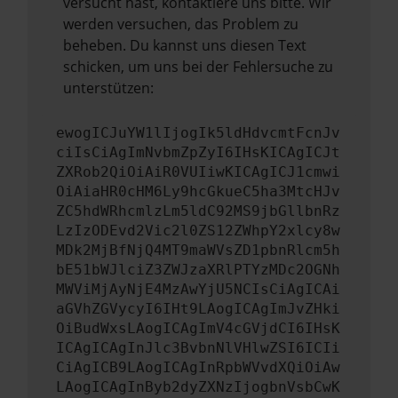
versucht hast, kontaktiere uns bitte. Wir
werden versuchen, das Problem zu
beheben. Du kannst uns diesen Text
schicken, um uns bei der Fehlersuche zu
unterstützen:
ewogICJuYW1lIjogIk5ldHdvcmtFcnJv
ciIsCiAgImNvbmZpZyI6IHsKICAgICJt
ZXRob2QiOiAiR0VUIiwKICAgICJ1cmwi
OiAiaHR0cHM6Ly9hcGkueC5ha3MtcHJv
ZC5hdWRhcmlzLm5ldC92MS9jbGllbnRz
LzIzODEvd2Vic2l0ZS12ZWhpY2xlcy8w
MDk2MjBfNjQ4MT9maWVsZD1pbnRlcm5h
bE51bWJlciZ3ZWJzaXRlPTYzMDc2OGNh
MWViMjAyNjE4MzAwYjU5NCIsCiAgICAi
aGVhZGVycyI6IHt9LAogICAgImJvZHki
OiBudWxsLAogICAgImV4cGVjdCI6IHsK
ICAgICAgInJlc3BvbnNlVHlwZSI6ICIi
CiAgICB9LAogICAgInRpbWVvdXQiOiAw
LAogICAgInByb2dyZXNzIjogbnVsbCwK