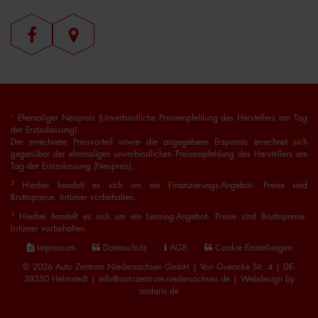
1
Ehemaliger Neupreis (Unverbindliche Preisempfehlung des Herstellers am Tag
der Erstzulassung).
Der errechnete Preisvorteil sowie die angegebene Ersparnis errechnet sich
gegenüber der ehemaligen unverbindlichen Preisempfehlung des Herstellers am
Tag der Erstzulassung (Neupreis).
2
Hierbei handelt es sich um ein Finanzierungs-Angebot. Preise sind
Bruttopreise. Irrtümer vorbehalten.
3
Hierbei handelt es sich um ein Leasing-Angebot. Preise sind Bruttopreise.
Irrtümer vorbehalten.
Impressum
Datenschutz
AGB
Cookie Einstellungen
© 2026 Auto Zentrum Niedersachsen GmbH | Von Guericke Str. 4 | DE-
38350 Helmstedt | info@autozentrum-niedersachsen.de |
Webdesign by
audaris.de