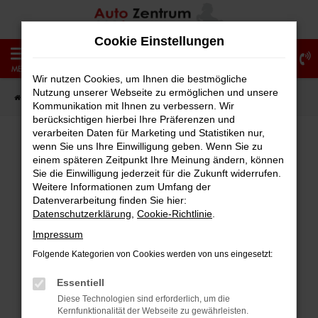
Zum
Hauptinhalt
Cookie Einstellungen
springen
0
MENÜ
Wir nutzen Cookies, um Ihnen die bestmögliche
Nutzung unserer Webseite zu ermöglichen und unsere
Startseite
Fahrzeugangebote
Fahrzeug-Showroom
Kommunikation mit Ihnen zu verbessern. Wir
berücksichtigen hierbei Ihre Präferenzen und
verarbeiten Daten für Marketing und Statistiken nur,
wenn Sie uns Ihre Einwilligung geben. Wenn Sie zu
einem späteren Zeitpunkt Ihre Meinung ändern, können
Fehler: Network Error
Sie die Einwilligung jederzeit für die Zukunft widerrufen.
Weitere Informationen zum Umfang der
Beim Laden ist ein Fehler aufgetreten.
Datenverarbeitung finden Sie hier:
Hier sind ein paar Tipps, die dir helfen können:
Datenschutzerklärung
,
Cookie-Richtlinie
.
Impressum
Überprüfe deine Firewall und deine
Folgende Kategorien von Cookies werden von uns eingesetzt:
Internetverbindung.
Laden andere Webseiten, zum Beispiel
Essentiell
deine Suchmaschine?
Diese Technologien sind erforderlich, um die
Kernfunktionalität der Webseite zu gewährleisten.
Prüfe deine Browsererweiterungen.