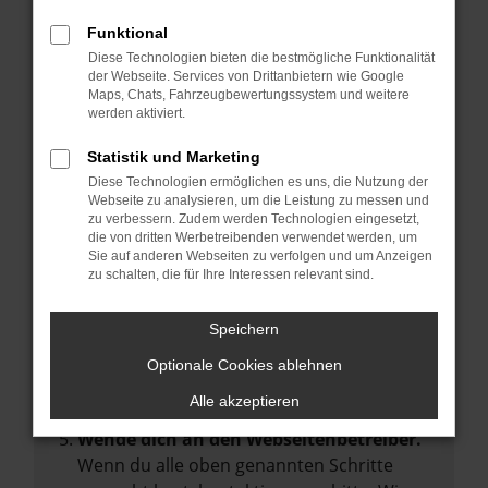
Manche Erweiterungen, wie Werbeblocker,
Funktional
können das Laden bestimmter Seiten
Diese Technologien bieten die bestmögliche Funktionalität
verhindern. Funktioniert die Seite in einem
der Webseite. Services von Drittanbietern wie Google
anderen Browser oder in einem privaten
Maps, Chats, Fahrzeugbewertungssystem und weitere
werden aktiviert.
Fenster?
Starte dein Gerät neu.
Statistik und Marketing
Das kann manchmal helfen,
Diese Technologien ermöglichen es uns, die Nutzung der
Webseite zu analysieren, um die Leistung zu messen und
vorübergehende Probleme zu beheben.
zu verbessern. Zudem werden Technologien eingesetzt,
die von dritten Werbetreibenden verwendet werden, um
Stelle sicher, dass dein Browser und dein
Sie auf anderen Webseiten zu verfolgen und um Anzeigen
Betriebssystem auf dem neuesten Stand
zu schalten, die für Ihre Interessen relevant sind.
sind.
Veraltete Software birgt nicht nur ein
Speichern
Sicherheitsrisiko, sondern kann auch dazu
Optionale Cookies ablehnen
führen, dass bestimmte Funktionen nicht
mehr unterstützt werden.
Alle akzeptieren
Wende dich an den Webseitenbetreiber.
Wenn du alle oben genannten Schritte