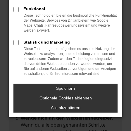
Manche Erweiterungen, wie Werbeblocker,
Funktional
können das Laden bestimmter Seiten
Diese Technologien bieten die bestmögliche Funktionalität
verhindern. Funktioniert die Seite in einem
der Webseite. Services von Drittanbietern wie Google
anderen Browser oder in einem privaten
Maps, Chats, Fahrzeugbewertungssystem und weitere
werden aktiviert.
Fenster?
Starte dein Gerät neu.
Statistik und Marketing
Das kann manchmal helfen,
Diese Technologien ermöglichen es uns, die Nutzung der
Webseite zu analysieren, um die Leistung zu messen und
vorübergehende Probleme zu beheben.
zu verbessern. Zudem werden Technologien eingesetzt,
die von dritten Werbetreibenden verwendet werden, um
Stelle sicher, dass dein Browser und dein
Sie auf anderen Webseiten zu verfolgen und um Anzeigen
Betriebssystem auf dem neuesten Stand
zu schalten, die für Ihre Interessen relevant sind.
sind.
Veraltete Software birgt nicht nur ein
Speichern
Sicherheitsrisiko, sondern kann auch dazu
Optionale Cookies ablehnen
führen, dass bestimmte Funktionen nicht
mehr unterstützt werden.
Alle akzeptieren
Wende dich an den Webseitenbetreiber.
Wenn du alle oben genannten Schritte