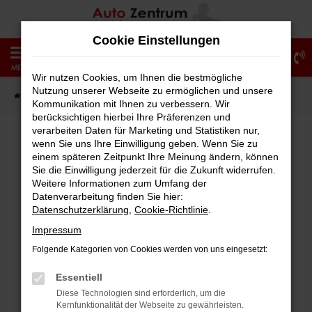
Zum
Hauptinhalt
Cookie Einstellungen
springen
0
MENÜ
Wir nutzen Cookies, um Ihnen die bestmögliche
Nutzung unserer Webseite zu ermöglichen und unsere
Startseite
Fahrzeugangebote
Fahrzeug-Showroom
Kommunikation mit Ihnen zu verbessern. Wir
berücksichtigen hierbei Ihre Präferenzen und
verarbeiten Daten für Marketing und Statistiken nur,
wenn Sie uns Ihre Einwilligung geben. Wenn Sie zu
einem späteren Zeitpunkt Ihre Meinung ändern, können
Fehler: Network Error
Sie die Einwilligung jederzeit für die Zukunft widerrufen.
Weitere Informationen zum Umfang der
Beim Laden ist ein Fehler aufgetreten.
Datenverarbeitung finden Sie hier:
Hier sind ein paar Tipps, die dir helfen können:
Datenschutzerklärung
,
Cookie-Richtlinie
.
Impressum
Überprüfe deine Firewall und deine
Folgende Kategorien von Cookies werden von uns eingesetzt:
Internetverbindung.
Laden andere Webseiten, zum Beispiel
Essentiell
deine Suchmaschine?
Diese Technologien sind erforderlich, um die
Kernfunktionalität der Webseite zu gewährleisten.
Prüfe deine Browsererweiterungen.