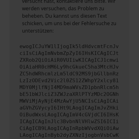
versucht hast, kontaktiere uns bitte. Wir
werden versuchen, das Problem zu
beheben. Du kannst uns diesen Text
schicken, um uns bei der Fehlersuche zu
unterstützen:
ewogICJuYW1lIjogIk5ldHdvcmtFcnJv
ciIsCiAgImNvbmZpZyI6IHsKICAgICJt
ZXRob2QiOiAiR0VUIiwKICAgICJ1cmwi
OiAiaHR0cHM6Ly9hcGkueC5ha3MtcHJv
ZC5hdWRhcmlzLm5ldC92MS9jbGllbnRz
LzIzODEvd2Vic2l0ZS12ZWhpY2xlcy81
MDY0MjlfNjI4MD9maWVsZD1pbnRlcm5h
bE51bWJlciZ3ZWJzaXRlPTYzMDc2OGNh
MWViMjAyNjE4MzAwYjU5NCIsCiAgICAi
aGVhZGVycyI6IHt9LAogICAgImJvZHki
OiBudWxsLAogICAgImV4cGVjdCI6IHsK
ICAgICAgInJlc3BvbnNlVHlwZSI6ICIi
CiAgICB9LAogICAgInRpbWVvdXQiOiAw
LAogICAgInByb2dyZXNzIjogbnVsbCwK