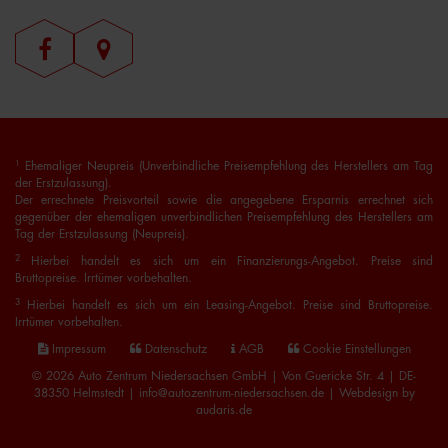
1
Ehemaliger Neupreis (Unverbindliche Preisempfehlung des Herstellers am Tag
der Erstzulassung).
Der errechnete Preisvorteil sowie die angegebene Ersparnis errechnet sich
gegenüber der ehemaligen unverbindlichen Preisempfehlung des Herstellers am
Tag der Erstzulassung (Neupreis).
2
Hierbei handelt es sich um ein Finanzierungs-Angebot. Preise sind
Bruttopreise. Irrtümer vorbehalten.
3
Hierbei handelt es sich um ein Leasing-Angebot. Preise sind Bruttopreise.
Irrtümer vorbehalten.
Impressum
Datenschutz
AGB
Cookie Einstellungen
© 2026 Auto Zentrum Niedersachsen GmbH | Von Guericke Str. 4 | DE-
38350 Helmstedt | info@autozentrum-niedersachsen.de |
Webdesign by
audaris.de