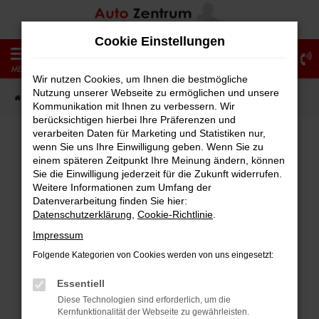
Zum
Hauptinhalt
Cookie Einstellungen
springen
0
MENÜ
Wir nutzen Cookies, um Ihnen die bestmögliche
Nutzung unserer Webseite zu ermöglichen und unsere
Startseite
Fahrzeugangebote
Fahrzeug-Showroom
Kommunikation mit Ihnen zu verbessern. Wir
berücksichtigen hierbei Ihre Präferenzen und
verarbeiten Daten für Marketing und Statistiken nur,
wenn Sie uns Ihre Einwilligung geben. Wenn Sie zu
einem späteren Zeitpunkt Ihre Meinung ändern, können
Fehler: Network Error
Sie die Einwilligung jederzeit für die Zukunft widerrufen.
Weitere Informationen zum Umfang der
Beim Laden ist ein Fehler aufgetreten.
Datenverarbeitung finden Sie hier:
Hier sind ein paar Tipps, die dir helfen können:
Datenschutzerklärung
,
Cookie-Richtlinie
.
Impressum
Überprüfe deine Firewall und deine
Folgende Kategorien von Cookies werden von uns eingesetzt:
Internetverbindung.
Laden andere Webseiten, zum Beispiel
Essentiell
deine Suchmaschine?
Diese Technologien sind erforderlich, um die
Kernfunktionalität der Webseite zu gewährleisten.
Prüfe deine Browsererweiterungen.