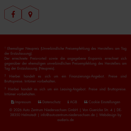
1
Ehemaliger Neupreis (Unverbindliche Preisempfehlung des Herstellers am Tag
der Erstzulassung).
Der errechnete Preisvorteil sowie die angegebene Ersparnis errechnet sich
gegenüber der ehemaligen unverbindlichen Preisempfehlung des Herstellers am
Tag der Erstzulassung (Neupreis).
2
Hierbei handelt es sich um ein Finanzierungs-Angebot. Preise sind
Bruttopreise. Irrtümer vorbehalten.
3
Hierbei handelt es sich um ein Leasing-Angebot. Preise sind Bruttopreise.
Irrtümer vorbehalten.
Impressum
Datenschutz
AGB
Cookie Einstellungen
© 2026 Auto Zentrum Niedersachsen GmbH | Von Guericke Str. 4 | DE-
38350 Helmstedt | info@autozentrum-niedersachsen.de |
Webdesign by
audaris.de