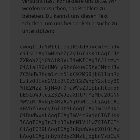
versucht hast, kontaktiere uns bitte. Wir
werden versuchen, das Problem zu
beheben. Du kannst uns diesen Text
schicken, um uns bei der Fehlersuche zu
unterstützen:
ewogICJuYW1lIjogIk5ldHdvcmtFcnJv
ciIsCiAgImNvbmZpZyI6IHsKICAgICJt
ZXRob2QiOiAiR0VUIiwKICAgICJ1cmwi
OiAiaHR0cHM6Ly9hcGkueC5ha3MtcHJv
ZC5hdWRhcmlzLm5ldC92MS9jbGllbnRz
LzIzODEvd2Vic2l0ZS12ZWhpY2xlcy80
MTE2NzZfNjM4OT9maWVsZD1pbnRlcm5h
bE51bWJlciZ3ZWJzaXRlPTYzMDc2OGNh
MWViMjAyNjE4MzAwYjU5NCIsCiAgICAi
aGVhZGVycyI6IHt9LAogICAgImJvZHki
OiBudWxsLAogICAgImV4cGVjdCI6IHsK
ICAgICAgInJlc3BvbnNlVHlwZSI6ICIi
CiAgICB9LAogICAgInRpbWVvdXQiOiAw
LAogICAgInByb2dyZXNzIjogbnVsbCwK