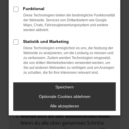
Manche Erweiterungen, wie Werbeblocker,
Funktional
können das Laden bestimmter Seiten
Diese Technologien bieten die bestmögliche Funktionalität
verhindern. Funktioniert die Seite in einem
der Webseite. Services von Drittanbietern wie Google
anderen Browser oder in einem privaten
Maps, Chats, Fahrzeugbewertungssystem und weitere
werden aktiviert.
Fenster?
Starte dein Gerät neu.
Statistik und Marketing
Das kann manchmal helfen,
Diese Technologien ermöglichen es uns, die Nutzung der
Webseite zu analysieren, um die Leistung zu messen und
vorübergehende Probleme zu beheben.
zu verbessern. Zudem werden Technologien eingesetzt,
die von dritten Werbetreibenden verwendet werden, um
Stelle sicher, dass dein Browser und dein
Sie auf anderen Webseiten zu verfolgen und um Anzeigen
Betriebssystem auf dem neuesten Stand
zu schalten, die für Ihre Interessen relevant sind.
sind.
Veraltete Software birgt nicht nur ein
Speichern
Sicherheitsrisiko, sondern kann auch dazu
Optionale Cookies ablehnen
führen, dass bestimmte Funktionen nicht
mehr unterstützt werden.
Alle akzeptieren
Wende dich an den Webseitenbetreiber.
Wenn du alle oben genannten Schritte