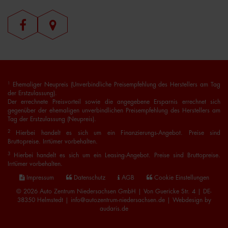
1
Ehemaliger Neupreis (Unverbindliche Preisempfehlung des Herstellers am Tag
der Erstzulassung).
Der errechnete Preisvorteil sowie die angegebene Ersparnis errechnet sich
gegenüber der ehemaligen unverbindlichen Preisempfehlung des Herstellers am
Tag der Erstzulassung (Neupreis).
2
Hierbei handelt es sich um ein Finanzierungs-Angebot. Preise sind
Bruttopreise. Irrtümer vorbehalten.
3
Hierbei handelt es sich um ein Leasing-Angebot. Preise sind Bruttopreise.
Irrtümer vorbehalten.
Impressum
Datenschutz
AGB
Cookie Einstellungen
© 2026 Auto Zentrum Niedersachsen GmbH | Von Guericke Str. 4 | DE-
38350 Helmstedt | info@autozentrum-niedersachsen.de |
Webdesign by
audaris.de