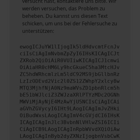
versucht hast, kontaktiere uns bitte. Wir
werden versuchen, das Problem zu
beheben. Du kannst uns diesen Text
schicken, um uns bei der Fehlersuche zu
unterstützen:
ewogICJuYW1lIjogIk5ldHdvcmtFcnJv
ciIsCiAgImNvbmZpZyI6IHsKICAgICJt
ZXRob2QiOiAiR0VUIiwKICAgICJ1cmwi
OiAiaHR0cHM6Ly9hcGkueC5ha3MtcHJv
ZC5hdWRhcmlzLm5ldC92MS9jbGllbnRz
LzIzODEvd2Vic2l0ZS12ZWhpY2xlcy8w
MTQ3MjhfNjA0Nz9maWVsZD1pbnRlcm5h
bE51bWJlciZ3ZWJzaXRlPTYzMDc2OGNh
MWViMjAyNjE4MzAwYjU5NCIsCiAgICAi
aGVhZGVycyI6IHt9LAogICAgImJvZHki
OiBudWxsLAogICAgImV4cGVjdCI6IHsK
ICAgICAgInJlc3BvbnNlVHlwZSI6ICIi
CiAgICB9LAogICAgInRpbWVvdXQiOiAw
LAogICAgInByb2dyZXNzIjogbnVsbCwK