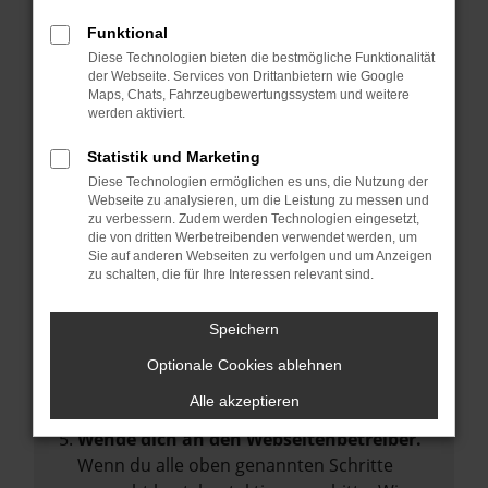
Manche Erweiterungen, wie Werbeblocker,
Funktional
können das Laden bestimmter Seiten
Diese Technologien bieten die bestmögliche Funktionalität
verhindern. Funktioniert die Seite in einem
der Webseite. Services von Drittanbietern wie Google
anderen Browser oder in einem privaten
Maps, Chats, Fahrzeugbewertungssystem und weitere
werden aktiviert.
Fenster?
Starte dein Gerät neu.
Statistik und Marketing
Das kann manchmal helfen,
Diese Technologien ermöglichen es uns, die Nutzung der
Webseite zu analysieren, um die Leistung zu messen und
vorübergehende Probleme zu beheben.
zu verbessern. Zudem werden Technologien eingesetzt,
die von dritten Werbetreibenden verwendet werden, um
Stelle sicher, dass dein Browser und dein
Sie auf anderen Webseiten zu verfolgen und um Anzeigen
Betriebssystem auf dem neuesten Stand
zu schalten, die für Ihre Interessen relevant sind.
sind.
Veraltete Software birgt nicht nur ein
Speichern
Sicherheitsrisiko, sondern kann auch dazu
Optionale Cookies ablehnen
führen, dass bestimmte Funktionen nicht
mehr unterstützt werden.
Alle akzeptieren
Wende dich an den Webseitenbetreiber.
Wenn du alle oben genannten Schritte