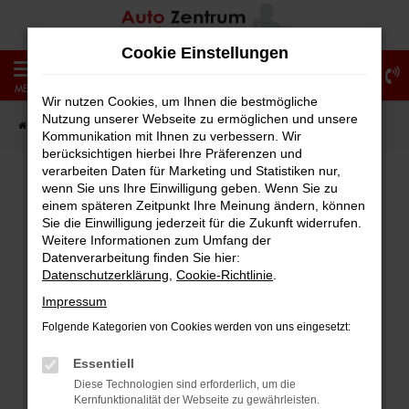
Zum
Hauptinhalt
Cookie Einstellungen
springen
0
MENÜ
Wir nutzen Cookies, um Ihnen die bestmögliche
Nutzung unserer Webseite zu ermöglichen und unsere
Startseite
Fahrzeugangebote
Fahrzeug-Showroom
Kommunikation mit Ihnen zu verbessern. Wir
berücksichtigen hierbei Ihre Präferenzen und
verarbeiten Daten für Marketing und Statistiken nur,
wenn Sie uns Ihre Einwilligung geben. Wenn Sie zu
einem späteren Zeitpunkt Ihre Meinung ändern, können
Fehler: Network Error
Sie die Einwilligung jederzeit für die Zukunft widerrufen.
Weitere Informationen zum Umfang der
Beim Laden ist ein Fehler aufgetreten.
Datenverarbeitung finden Sie hier:
Hier sind ein paar Tipps, die dir helfen können:
Datenschutzerklärung
,
Cookie-Richtlinie
.
Impressum
Überprüfe deine Firewall und deine
Folgende Kategorien von Cookies werden von uns eingesetzt:
Internetverbindung.
Laden andere Webseiten, zum Beispiel
Essentiell
deine Suchmaschine?
Diese Technologien sind erforderlich, um die
Kernfunktionalität der Webseite zu gewährleisten.
Prüfe deine Browsererweiterungen.