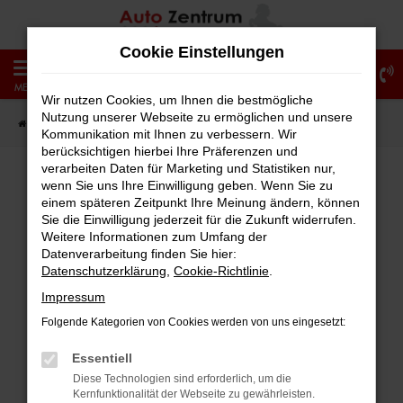
Zum
Hauptinhalt
Cookie Einstellungen
springen
0
MENÜ
Wir nutzen Cookies, um Ihnen die bestmögliche
Nutzung unserer Webseite zu ermöglichen und unsere
Startseite
Fahrzeugangebote
Fahrzeug-Showroom
Kommunikation mit Ihnen zu verbessern. Wir
berücksichtigen hierbei Ihre Präferenzen und
verarbeiten Daten für Marketing und Statistiken nur,
wenn Sie uns Ihre Einwilligung geben. Wenn Sie zu
einem späteren Zeitpunkt Ihre Meinung ändern, können
Fehler: Network Error
Sie die Einwilligung jederzeit für die Zukunft widerrufen.
Weitere Informationen zum Umfang der
Beim Laden ist ein Fehler aufgetreten.
Datenverarbeitung finden Sie hier:
Hier sind ein paar Tipps, die dir helfen können:
Datenschutzerklärung
,
Cookie-Richtlinie
.
Impressum
Überprüfe deine Firewall und deine
Folgende Kategorien von Cookies werden von uns eingesetzt:
Internetverbindung.
Laden andere Webseiten, zum Beispiel
Essentiell
deine Suchmaschine?
Diese Technologien sind erforderlich, um die
Kernfunktionalität der Webseite zu gewährleisten.
Prüfe deine Browsererweiterungen.