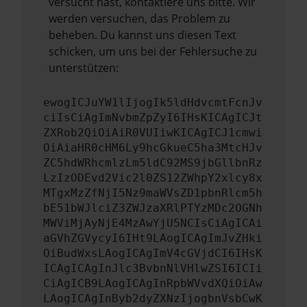
versucht hast, kontaktiere uns bitte. Wir
werden versuchen, das Problem zu
beheben. Du kannst uns diesen Text
schicken, um uns bei der Fehlersuche zu
unterstützen:
ewogICJuYW1lIjogIk5ldHdvcmtFcnJv
ciIsCiAgImNvbmZpZyI6IHsKICAgICJt
ZXRob2QiOiAiR0VUIiwKICAgICJ1cmwi
OiAiaHR0cHM6Ly9hcGkueC5ha3MtcHJv
ZC5hdWRhcmlzLm5ldC92MS9jbGllbnRz
LzIzODEvd2Vic2l0ZS12ZWhpY2xlcy8x
MTgxMzZfNjI5Nz9maWVsZD1pbnRlcm5h
bE51bWJlciZ3ZWJzaXRlPTYzMDc2OGNh
MWViMjAyNjE4MzAwYjU5NCIsCiAgICAi
aGVhZGVycyI6IHt9LAogICAgImJvZHki
OiBudWxsLAogICAgImV4cGVjdCI6IHsK
ICAgICAgInJlc3BvbnNlVHlwZSI6ICIi
CiAgICB9LAogICAgInRpbWVvdXQiOiAw
LAogICAgInByb2dyZXNzIjogbnVsbCwK