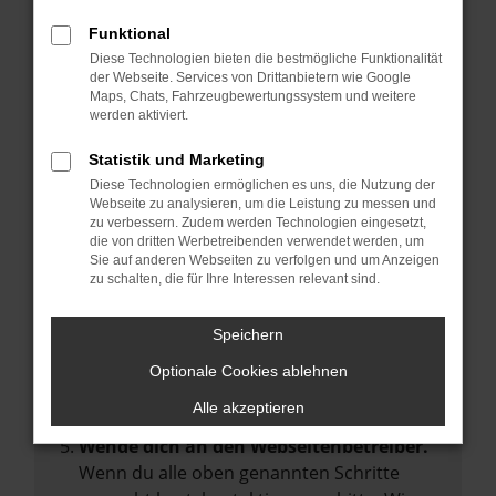
Manche Erweiterungen, wie Werbeblocker,
Funktional
können das Laden bestimmter Seiten
Diese Technologien bieten die bestmögliche Funktionalität
verhindern. Funktioniert die Seite in einem
der Webseite. Services von Drittanbietern wie Google
anderen Browser oder in einem privaten
Maps, Chats, Fahrzeugbewertungssystem und weitere
werden aktiviert.
Fenster?
Starte dein Gerät neu.
Statistik und Marketing
Das kann manchmal helfen,
Diese Technologien ermöglichen es uns, die Nutzung der
Webseite zu analysieren, um die Leistung zu messen und
vorübergehende Probleme zu beheben.
zu verbessern. Zudem werden Technologien eingesetzt,
die von dritten Werbetreibenden verwendet werden, um
Stelle sicher, dass dein Browser und dein
Sie auf anderen Webseiten zu verfolgen und um Anzeigen
Betriebssystem auf dem neuesten Stand
zu schalten, die für Ihre Interessen relevant sind.
sind.
Veraltete Software birgt nicht nur ein
Speichern
Sicherheitsrisiko, sondern kann auch dazu
Optionale Cookies ablehnen
führen, dass bestimmte Funktionen nicht
mehr unterstützt werden.
Alle akzeptieren
Wende dich an den Webseitenbetreiber.
Wenn du alle oben genannten Schritte