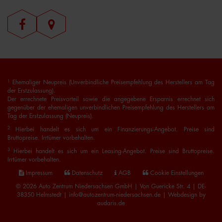
1
Ehemaliger Neupreis (Unverbindliche Preisempfehlung des Herstellers am Tag
der Erstzulassung).
Der errechnete Preisvorteil sowie die angegebene Ersparnis errechnet sich
gegenüber der ehemaligen unverbindlichen Preisempfehlung des Herstellers am
Tag der Erstzulassung (Neupreis).
2
Hierbei handelt es sich um ein Finanzierungs-Angebot. Preise sind
Bruttopreise. Irrtümer vorbehalten.
3
Hierbei handelt es sich um ein Leasing-Angebot. Preise sind Bruttopreise.
Irrtümer vorbehalten.
Impressum
Datenschutz
AGB
Cookie Einstellungen
© 2026 Auto Zentrum Niedersachsen GmbH | Von Guericke Str. 4 | DE-
38350 Helmstedt | info@autozentrum-niedersachsen.de |
Webdesign by
audaris.de