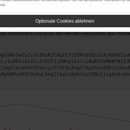
bleme zu beheben.
on dritten Werbetreibenden verwendet werden, um Sie auf anderen Webseiten zu ve
ind.
iebssystem auf dem neuesten Stand sind.
tsrisiko, sondern kann auch dazu führen, dass bestimmte Fun
Optionale Cookies ablehnen
st, kontaktiere uns bitte. Wir werden versuchen, das Prob
AgImNvbmZpZyI6IHsKICAgICJtZXRob2QiOiAiR0VUIiw
zLzIzODEvd2Vic2l0ZS12ZWhpY2xlcy8wNTUyMDNfNjQ3
CiAgICAiaGVhZGVycyI6IHt9LAogICAgImJvZHkiOiBud
nRpbWVvdXQiOiAwLAogICAgInByb2dyZXNzIjogbnVsbC