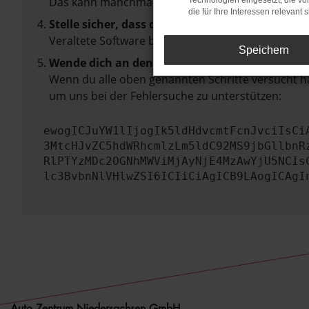
Das kann manchmal helfen, vorübergehende Pro
Technologien eingesetzt, die v
die für Ihre Interessen relevant s
Stelle sicher, dass dein Browser und dein Betr
Veraltete Software birgt nicht nur ein Sicherhei
Speichern
Wende dich an den Webseitenbetreiber.
Wenn du alle oben genannten Schritte versucht ha
um uns bei der Fehlersuche zu unterstützen:
ewogICJuYW1lIjogIk5ldHdvcmtFcnJvciIsCi
3MtcHJvZC5hdWRhcmlzLm5ldC92MS9jbGllbnR
RlPTYzMDc2OGNhMWViMjAyNjE4MzAwYjU5NCIs
lc3BvbnNlVHlwZSI6ICIiCiAgICB9LAogICAgI