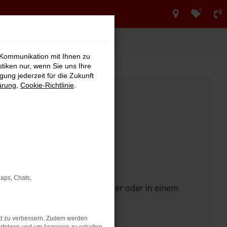
0
 Kommunikation mit Ihnen zu
stiken nur, wenn Sie uns Ihre
ung jederzeit für die Zukunft
ärung
,
Cookie-Richtlinie
.
Maps, Chats,
 Seite in einem anderen Browser oder in einem
nd zu verbessern. Zudem werden