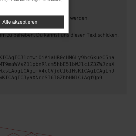
rfolgen und um Anzeigen zu schalten,
ktionen nicht mehr unterstützt werden.
Alle akzeptieren
lem zu beheben. Du kannst uns diesen Text schicken,
KICAgICJ1cmwiOiAiaHR0cHM6Ly9hcGkueC5ha
MT9maWVsZD1pbnRlcm5hbE51bWJlciZ3ZWJzaX
WxsLAogICAgImV4cGVjdCI6IHsKICAgICAgInJ
wKICAgICJyaXNreSI6IGZhbHNlCiAgfQp9