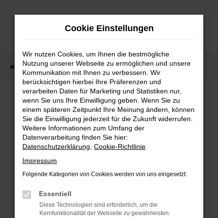
Zum
Hauptinhalt
Cookie Einstellungen
springen
Wir nutzen Cookies, um Ihnen die bestmögliche
Nutzung unserer Webseite zu ermöglichen und unsere
Startseite
Fahrzeugangebote
Fahrzeug-Showroom
Kommunikation mit Ihnen zu verbessern. Wir
berücksichtigen hierbei Ihre Präferenzen und
verarbeiten Daten für Marketing und Statistiken nur,
wenn Sie uns Ihre Einwilligung geben. Wenn Sie zu
einem späteren Zeitpunkt Ihre Meinung ändern, können
Fehler: Network Error
Sie die Einwilligung jederzeit für die Zukunft widerrufen.
Weitere Informationen zum Umfang der
Beim Laden ist ein Fehler aufgetreten.
Datenverarbeitung finden Sie hier:
Hier sind ein paar Tipps, die dir helfen können:
Datenschutzerklärung
,
Cookie-Richtlinie
.
Impressum
Überprüfe deine Firewall und deine
Folgende Kategorien von Cookies werden von uns eingesetzt:
Internetverbindung.
Laden andere Webseiten, zum Beispiel
Essentiell
deine Suchmaschine?
Diese Technologien sind erforderlich, um die
Kernfunktionalität der Webseite zu gewährleisten.
Prüfe deine Browsererweiterungen.