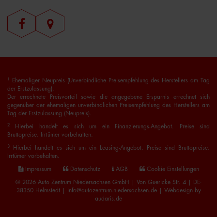
1
Ehemaliger Neupreis (Unverbindliche Preisempfehlung des Herstellers am Tag
der Erstzulassung).
Der errechnete Preisvorteil sowie die angegebene Ersparnis errechnet sich
gegenüber der ehemaligen unverbindlichen Preisempfehlung des Herstellers am
Tag der Erstzulassung (Neupreis).
2
Hierbei handelt es sich um ein Finanzierungs-Angebot. Preise sind
Bruttopreise. Irrtümer vorbehalten.
3
Hierbei handelt es sich um ein Leasing-Angebot. Preise sind Bruttopreise.
Irrtümer vorbehalten.
Impressum
Datenschutz
AGB
Cookie Einstellungen
© 2026 Auto Zentrum Niedersachsen GmbH | Von Guericke Str. 4 | DE-
38350 Helmstedt | info@autozentrum-niedersachsen.de |
Webdesign by
audaris.de