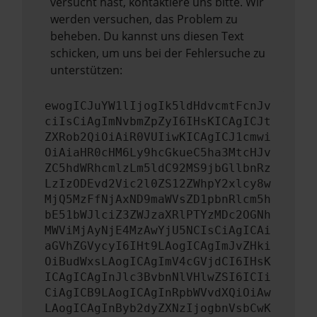
versucht hast, kontaktiere uns bitte. Wir
werden versuchen, das Problem zu
beheben. Du kannst uns diesen Text
schicken, um uns bei der Fehlersuche zu
unterstützen:
ewogICJuYW1lIjogIk5ldHdvcmtFcnJv
ciIsCiAgImNvbmZpZyI6IHsKICAgICJt
ZXRob2QiOiAiR0VUIiwKICAgICJ1cmwi
OiAiaHR0cHM6Ly9hcGkueC5ha3MtcHJv
ZC5hdWRhcmlzLm5ldC92MS9jbGllbnRz
LzIzODEvd2Vic2l0ZS12ZWhpY2xlcy8w
MjQ5MzFfNjAxND9maWVsZD1pbnRlcm5h
bE51bWJlciZ3ZWJzaXRlPTYzMDc2OGNh
MWViMjAyNjE4MzAwYjU5NCIsCiAgICAi
aGVhZGVycyI6IHt9LAogICAgImJvZHki
OiBudWxsLAogICAgImV4cGVjdCI6IHsK
ICAgICAgInJlc3BvbnNlVHlwZSI6ICIi
CiAgICB9LAogICAgInRpbWVvdXQiOiAw
LAogICAgInByb2dyZXNzIjogbnVsbCwK