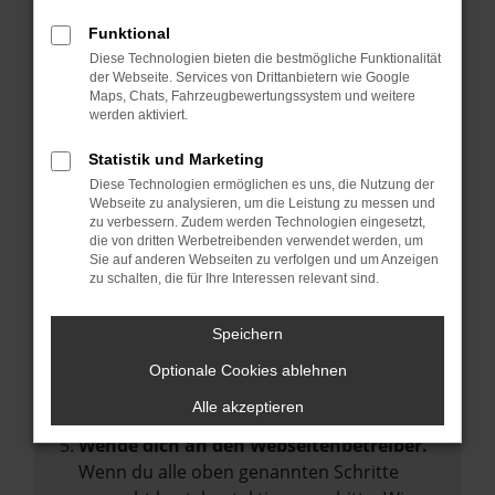
Manche Erweiterungen, wie Werbeblocker,
Funktional
können das Laden bestimmter Seiten
Diese Technologien bieten die bestmögliche Funktionalität
verhindern. Funktioniert die Seite in einem
der Webseite. Services von Drittanbietern wie Google
anderen Browser oder in einem privaten
Maps, Chats, Fahrzeugbewertungssystem und weitere
werden aktiviert.
Fenster?
Starte dein Gerät neu.
Statistik und Marketing
Das kann manchmal helfen,
Diese Technologien ermöglichen es uns, die Nutzung der
Webseite zu analysieren, um die Leistung zu messen und
vorübergehende Probleme zu beheben.
zu verbessern. Zudem werden Technologien eingesetzt,
die von dritten Werbetreibenden verwendet werden, um
Stelle sicher, dass dein Browser und dein
Sie auf anderen Webseiten zu verfolgen und um Anzeigen
Betriebssystem auf dem neuesten Stand
zu schalten, die für Ihre Interessen relevant sind.
sind.
Veraltete Software birgt nicht nur ein
Speichern
Sicherheitsrisiko, sondern kann auch dazu
Optionale Cookies ablehnen
führen, dass bestimmte Funktionen nicht
mehr unterstützt werden.
Alle akzeptieren
Wende dich an den Webseitenbetreiber.
Wenn du alle oben genannten Schritte