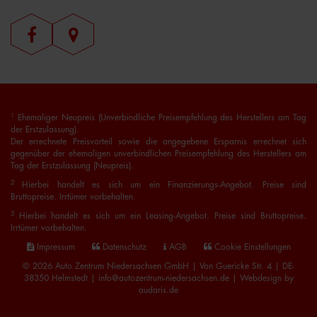
1
Ehemaliger Neupreis (Unverbindliche Preisempfehlung des Herstellers am Tag
der Erstzulassung).
Der errechnete Preisvorteil sowie die angegebene Ersparnis errechnet sich
gegenüber der ehemaligen unverbindlichen Preisempfehlung des Herstellers am
Tag der Erstzulassung (Neupreis).
2
Hierbei handelt es sich um ein Finanzierungs-Angebot. Preise sind
Bruttopreise. Irrtümer vorbehalten.
3
Hierbei handelt es sich um ein Leasing-Angebot. Preise sind Bruttopreise.
Irrtümer vorbehalten.
Impressum
Datenschutz
AGB
Cookie Einstellungen
© 2026 Auto Zentrum Niedersachsen GmbH | Von Guericke Str. 4 | DE-
38350 Helmstedt | info@autozentrum-niedersachsen.de |
Webdesign by
audaris.de