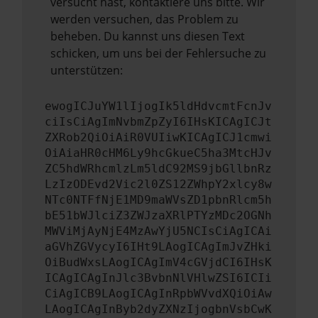
versucht hast, kontaktiere uns bitte. Wir
werden versuchen, das Problem zu
beheben. Du kannst uns diesen Text
schicken, um uns bei der Fehlersuche zu
unterstützen:
ewogICJuYW1lIjogIk5ldHdvcmtFcnJv
ciIsCiAgImNvbmZpZyI6IHsKICAgICJt
ZXRob2QiOiAiR0VUIiwKICAgICJ1cmwi
OiAiaHR0cHM6Ly9hcGkueC5ha3MtcHJv
ZC5hdWRhcmlzLm5ldC92MS9jbGllbnRz
LzIzODEvd2Vic2l0ZS12ZWhpY2xlcy8w
NTc0NTFfNjE1MD9maWVsZD1pbnRlcm5h
bE51bWJlciZ3ZWJzaXRlPTYzMDc2OGNh
MWViMjAyNjE4MzAwYjU5NCIsCiAgICAi
aGVhZGVycyI6IHt9LAogICAgImJvZHki
OiBudWxsLAogICAgImV4cGVjdCI6IHsK
ICAgICAgInJlc3BvbnNlVHlwZSI6ICIi
CiAgICB9LAogICAgInRpbWVvdXQiOiAw
LAogICAgInByb2dyZXNzIjogbnVsbCwK