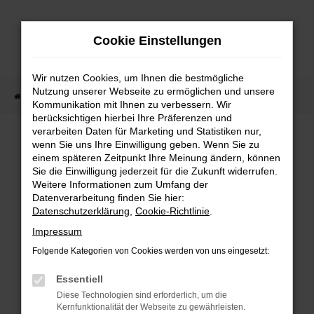
Zum
Hauptinhalt
Cookie Einstellungen
springen
Wir nutzen Cookies, um Ihnen die bestmögliche
Nutzung unserer Webseite zu ermöglichen und unsere
Startseite
Fahrzeugangebote
Fahrzeug-Showroom
Kommunikation mit Ihnen zu verbessern. Wir
berücksichtigen hierbei Ihre Präferenzen und
verarbeiten Daten für Marketing und Statistiken nur,
wenn Sie uns Ihre Einwilligung geben. Wenn Sie zu
einem späteren Zeitpunkt Ihre Meinung ändern, können
Fehler: Network Error
Sie die Einwilligung jederzeit für die Zukunft widerrufen.
Weitere Informationen zum Umfang der
Beim Laden ist ein Fehler aufgetreten.
Datenverarbeitung finden Sie hier:
Hier sind ein paar Tipps, die dir helfen können:
Datenschutzerklärung
,
Cookie-Richtlinie
.
Impressum
Überprüfe deine Firewall und deine
Folgende Kategorien von Cookies werden von uns eingesetzt:
Internetverbindung.
Laden andere Webseiten, zum Beispiel
Essentiell
deine Suchmaschine?
Diese Technologien sind erforderlich, um die
Kernfunktionalität der Webseite zu gewährleisten.
Prüfe deine Browsererweiterungen.