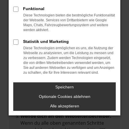
Manche Erweiterungen, wie Werbeblocker,
Funktional
können das Laden bestimmter Seiten
Diese Technologien bieten die bestmögliche Funktionalität
verhindern. Funktioniert die Seite in einem
der Webseite. Services von Drittanbietern wie Google
anderen Browser oder in einem privaten
Maps, Chats, Fahrzeugbewertungssystem und weitere
werden aktiviert.
Fenster?
Starte dein Gerät neu.
Statistik und Marketing
Das kann manchmal helfen,
Diese Technologien ermöglichen es uns, die Nutzung der
Webseite zu analysieren, um die Leistung zu messen und
vorübergehende Probleme zu beheben.
zu verbessern. Zudem werden Technologien eingesetzt,
die von dritten Werbetreibenden verwendet werden, um
Stelle sicher, dass dein Browser und dein
Sie auf anderen Webseiten zu verfolgen und um Anzeigen
Betriebssystem auf dem neuesten Stand
zu schalten, die für Ihre Interessen relevant sind.
sind.
Veraltete Software birgt nicht nur ein
Speichern
Sicherheitsrisiko, sondern kann auch dazu
Optionale Cookies ablehnen
führen, dass bestimmte Funktionen nicht
mehr unterstützt werden.
Alle akzeptieren
Wende dich an den Webseitenbetreiber.
Wenn du alle oben genannten Schritte