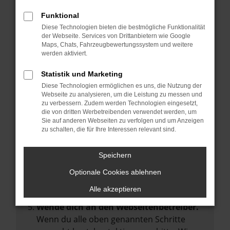
Manche Erweiterungen, wie Werbeblocker,
Funktional
können das Laden bestimmter Seiten
Diese Technologien bieten die bestmögliche Funktionalität
verhindern. Funktioniert die Seite in einem
der Webseite. Services von Drittanbietern wie Google
anderen Browser oder in einem privaten
Maps, Chats, Fahrzeugbewertungssystem und weitere
werden aktiviert.
Fenster?
Starte dein Gerät neu.
Statistik und Marketing
Das kann manchmal helfen,
Diese Technologien ermöglichen es uns, die Nutzung der
Webseite zu analysieren, um die Leistung zu messen und
vorübergehende Probleme zu beheben.
zu verbessern. Zudem werden Technologien eingesetzt,
die von dritten Werbetreibenden verwendet werden, um
Stelle sicher, dass dein Browser und dein
Sie auf anderen Webseiten zu verfolgen und um Anzeigen
Betriebssystem auf dem neuesten Stand
zu schalten, die für Ihre Interessen relevant sind.
sind.
Veraltete Software birgt nicht nur ein
Speichern
Sicherheitsrisiko, sondern kann auch dazu
Optionale Cookies ablehnen
führen, dass bestimmte Funktionen nicht
mehr unterstützt werden.
Alle akzeptieren
Wende dich an den Webseitenbetreiber.
Wenn du alle oben genannten Schritte