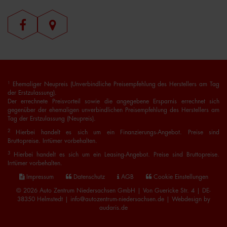
1
Ehemaliger Neupreis (Unverbindliche Preisempfehlung des Herstellers am Tag
der Erstzulassung).
Der errechnete Preisvorteil sowie die angegebene Ersparnis errechnet sich
gegenüber der ehemaligen unverbindlichen Preisempfehlung des Herstellers am
Tag der Erstzulassung (Neupreis).
2
Hierbei handelt es sich um ein Finanzierungs-Angebot. Preise sind
Bruttopreise. Irrtümer vorbehalten.
3
Hierbei handelt es sich um ein Leasing-Angebot. Preise sind Bruttopreise.
Irrtümer vorbehalten.
Impressum
Datenschutz
AGB
Cookie Einstellungen
© 2026 Auto Zentrum Niedersachsen GmbH | Von Guericke Str. 4 | DE-
38350 Helmstedt | info@autozentrum-niedersachsen.de |
Webdesign by
audaris.de