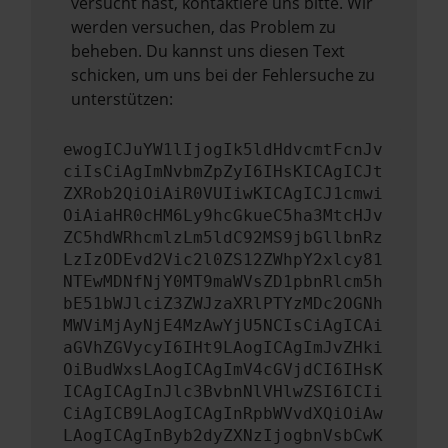
versucht hast, kontaktiere uns bitte. Wir
werden versuchen, das Problem zu
beheben. Du kannst uns diesen Text
schicken, um uns bei der Fehlersuche zu
unterstützen:
ewogICJuYW1lIjogIk5ldHdvcmtFcnJv
ciIsCiAgImNvbmZpZyI6IHsKICAgICJt
ZXRob2QiOiAiR0VUIiwKICAgICJ1cmwi
OiAiaHR0cHM6Ly9hcGkueC5ha3MtcHJv
ZC5hdWRhcmlzLm5ldC92MS9jbGllbnRz
LzIzODEvd2Vic2l0ZS12ZWhpY2xlcy81
NTEwMDNfNjY0MT9maWVsZD1pbnRlcm5h
bE51bWJlciZ3ZWJzaXRlPTYzMDc2OGNh
MWViMjAyNjE4MzAwYjU5NCIsCiAgICAi
aGVhZGVycyI6IHt9LAogICAgImJvZHki
OiBudWxsLAogICAgImV4cGVjdCI6IHsK
ICAgICAgInJlc3BvbnNlVHlwZSI6ICIi
CiAgICB9LAogICAgInRpbWVvdXQiOiAw
LAogICAgInByb2dyZXNzIjogbnVsbCwK