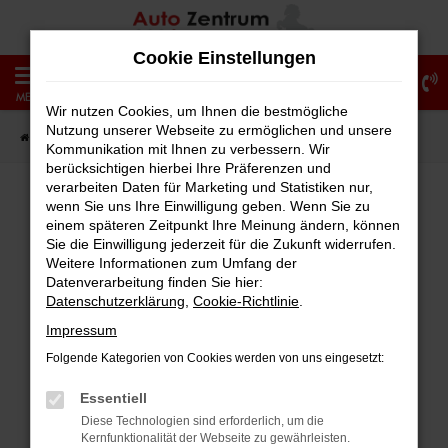
Zum
Hauptinhalt
Cookie Einstellungen
springen
0
MENÜ
Wir nutzen Cookies, um Ihnen die bestmögliche
Nutzung unserer Webseite zu ermöglichen und unsere
Startseite
Fahrzeugangebote
Fahrzeug-Showroom
Kommunikation mit Ihnen zu verbessern. Wir
berücksichtigen hierbei Ihre Präferenzen und
verarbeiten Daten für Marketing und Statistiken nur,
wenn Sie uns Ihre Einwilligung geben. Wenn Sie zu
einem späteren Zeitpunkt Ihre Meinung ändern, können
Fehler: Network Error
Sie die Einwilligung jederzeit für die Zukunft widerrufen.
Weitere Informationen zum Umfang der
Beim Laden ist ein Fehler aufgetreten.
Datenverarbeitung finden Sie hier:
Hier sind ein paar Tipps, die dir helfen können:
Datenschutzerklärung
,
Cookie-Richtlinie
.
Impressum
Überprüfe deine Firewall und deine
Folgende Kategorien von Cookies werden von uns eingesetzt:
Internetverbindung.
Laden andere Webseiten, zum Beispiel
Essentiell
deine Suchmaschine?
Diese Technologien sind erforderlich, um die
Kernfunktionalität der Webseite zu gewährleisten.
Prüfe deine Browsererweiterungen.