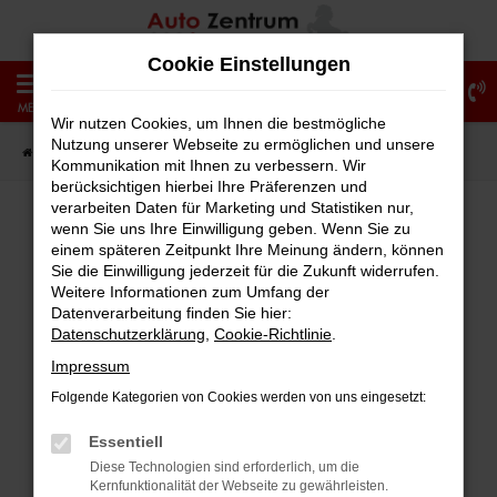
Zum
Hauptinhalt
Cookie Einstellungen
springen
0
MENÜ
Wir nutzen Cookies, um Ihnen die bestmögliche
Nutzung unserer Webseite zu ermöglichen und unsere
Startseite
Fahrzeugangebote
Fahrzeug-Showroom
Kommunikation mit Ihnen zu verbessern. Wir
berücksichtigen hierbei Ihre Präferenzen und
verarbeiten Daten für Marketing und Statistiken nur,
wenn Sie uns Ihre Einwilligung geben. Wenn Sie zu
einem späteren Zeitpunkt Ihre Meinung ändern, können
Fehler: Network Error
Sie die Einwilligung jederzeit für die Zukunft widerrufen.
Weitere Informationen zum Umfang der
Beim Laden ist ein Fehler aufgetreten.
Datenverarbeitung finden Sie hier:
Hier sind ein paar Tipps, die dir helfen können:
Datenschutzerklärung
,
Cookie-Richtlinie
.
Impressum
Überprüfe deine Firewall und deine
Folgende Kategorien von Cookies werden von uns eingesetzt:
Internetverbindung.
Laden andere Webseiten, zum Beispiel
Essentiell
deine Suchmaschine?
Diese Technologien sind erforderlich, um die
Kernfunktionalität der Webseite zu gewährleisten.
Prüfe deine Browsererweiterungen.