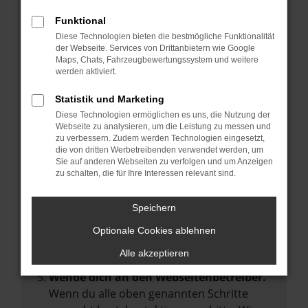
Manche Erweiterungen, wie Werbeblocker,
Funktional
können das Laden bestimmter Seiten
Diese Technologien bieten die bestmögliche Funktionalität
verhindern. Funktioniert die Seite in einem
der Webseite. Services von Drittanbietern wie Google
anderen Browser oder in einem privaten
Maps, Chats, Fahrzeugbewertungssystem und weitere
werden aktiviert.
Fenster?
Starte dein Gerät neu.
Statistik und Marketing
Das kann manchmal helfen,
Diese Technologien ermöglichen es uns, die Nutzung der
Webseite zu analysieren, um die Leistung zu messen und
vorübergehende Probleme zu beheben.
zu verbessern. Zudem werden Technologien eingesetzt,
die von dritten Werbetreibenden verwendet werden, um
Stelle sicher, dass dein Browser und dein
Sie auf anderen Webseiten zu verfolgen und um Anzeigen
Betriebssystem auf dem neuesten Stand
zu schalten, die für Ihre Interessen relevant sind.
sind.
Veraltete Software birgt nicht nur ein
Speichern
Sicherheitsrisiko, sondern kann auch dazu
Optionale Cookies ablehnen
führen, dass bestimmte Funktionen nicht
mehr unterstützt werden.
Alle akzeptieren
Wende dich an den Webseitenbetreiber.
Wenn du alle oben genannten Schritte