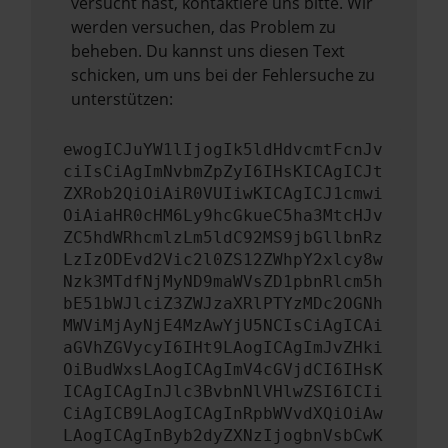
versucht hast, kontaktiere uns bitte. Wir
werden versuchen, das Problem zu
beheben. Du kannst uns diesen Text
schicken, um uns bei der Fehlersuche zu
unterstützen:
ewogICJuYW1lIjogIk5ldHdvcmtFcnJv
ciIsCiAgImNvbmZpZyI6IHsKICAgICJt
ZXRob2QiOiAiR0VUIiwKICAgICJ1cmwi
OiAiaHR0cHM6Ly9hcGkueC5ha3MtcHJv
ZC5hdWRhcmlzLm5ldC92MS9jbGllbnRz
LzIzODEvd2Vic2l0ZS12ZWhpY2xlcy8w
Nzk3MTdfNjMyND9maWVsZD1pbnRlcm5h
bE51bWJlciZ3ZWJzaXRlPTYzMDc2OGNh
MWViMjAyNjE4MzAwYjU5NCIsCiAgICAi
aGVhZGVycyI6IHt9LAogICAgImJvZHki
OiBudWxsLAogICAgImV4cGVjdCI6IHsK
ICAgICAgInJlc3BvbnNlVHlwZSI6ICIi
CiAgICB9LAogICAgInRpbWVvdXQiOiAw
LAogICAgInByb2dyZXNzIjogbnVsbCwK