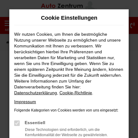
Zum
Hauptinhalt
Cookie Einstellungen
springen
0
MENÜ
Wir nutzen Cookies, um Ihnen die bestmögliche
Nutzung unserer Webseite zu ermöglichen und unsere
Startseite
Fahrzeugangebote
Fahrzeug-Showroom
Kommunikation mit Ihnen zu verbessern. Wir
berücksichtigen hierbei Ihre Präferenzen und
verarbeiten Daten für Marketing und Statistiken nur,
wenn Sie uns Ihre Einwilligung geben. Wenn Sie zu
einem späteren Zeitpunkt Ihre Meinung ändern, können
Fehler: Network Error
Sie die Einwilligung jederzeit für die Zukunft widerrufen.
Weitere Informationen zum Umfang der
Beim Laden ist ein Fehler aufgetreten.
Datenverarbeitung finden Sie hier:
Hier sind ein paar Tipps, die dir helfen können:
Datenschutzerklärung
,
Cookie-Richtlinie
.
Impressum
Überprüfe deine Firewall und deine
Folgende Kategorien von Cookies werden von uns eingesetzt:
Internetverbindung.
Laden andere Webseiten, zum Beispiel
Essentiell
deine Suchmaschine?
Diese Technologien sind erforderlich, um die
Kernfunktionalität der Webseite zu gewährleisten.
Prüfe deine Browsererweiterungen.