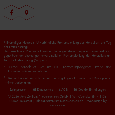
1
Ehemaliger Neupreis (Unverbindliche Preisempfehlung des Herstellers am Tag
der Erstzulassung).
Der errechnete Preisvorteil sowie die angegebene Ersparnis errechnet sich
gegenüber der ehemaligen unverbindlichen Preisempfehlung des Herstellers am
Tag der Erstzulassung (Neupreis).
2
Hierbei handelt es sich um ein Finanzierungs-Angebot. Preise sind
Bruttopreise. Irrtümer vorbehalten.
3
Hierbei handelt es sich um ein Leasing-Angebot. Preise sind Bruttopreise.
Irrtümer vorbehalten.
Impressum
Datenschutz
AGB
Cookie Einstellungen
© 2026 Auto Zentrum Niedersachsen GmbH | Von Guericke Str. 4 | DE-
38350 Helmstedt | info@autozentrum-niedersachsen.de |
Webdesign by
audaris.de