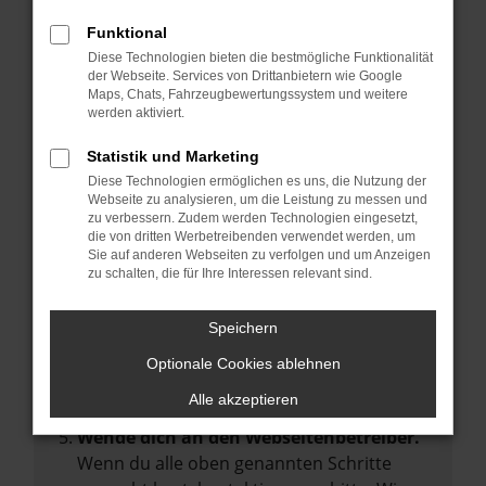
Manche Erweiterungen, wie Werbeblocker,
Funktional
können das Laden bestimmter Seiten
Diese Technologien bieten die bestmögliche Funktionalität
verhindern. Funktioniert die Seite in einem
der Webseite. Services von Drittanbietern wie Google
anderen Browser oder in einem privaten
Maps, Chats, Fahrzeugbewertungssystem und weitere
werden aktiviert.
Fenster?
Starte dein Gerät neu.
Statistik und Marketing
Das kann manchmal helfen,
Diese Technologien ermöglichen es uns, die Nutzung der
Webseite zu analysieren, um die Leistung zu messen und
vorübergehende Probleme zu beheben.
zu verbessern. Zudem werden Technologien eingesetzt,
die von dritten Werbetreibenden verwendet werden, um
Stelle sicher, dass dein Browser und dein
Sie auf anderen Webseiten zu verfolgen und um Anzeigen
Betriebssystem auf dem neuesten Stand
zu schalten, die für Ihre Interessen relevant sind.
sind.
Veraltete Software birgt nicht nur ein
Speichern
Sicherheitsrisiko, sondern kann auch dazu
Optionale Cookies ablehnen
führen, dass bestimmte Funktionen nicht
mehr unterstützt werden.
Alle akzeptieren
Wende dich an den Webseitenbetreiber.
Wenn du alle oben genannten Schritte