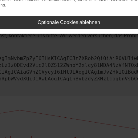
bleme zu beheben.
on dritten Werbetreibenden verwendet werden, um Sie auf anderen Webseiten zu ve
ind.
iebssystem auf dem neuesten Stand sind.
tsrisiko, sondern kann auch dazu führen, dass bestimmte Fun
Optionale Cookies ablehnen
st, kontaktiere uns bitte. Wir werden versuchen, das Prob
AgImNvbmZpZyI6IHsKICAgICJtZXRob2QiOiAiR0VUIiw
zLzIzODEvd2Vic2l0ZS12ZWhpY2xlcy81MDA4NzVfNTQx
CiAgICAiaGVhZGVycyI6IHt9LAogICAgImJvZHkiOiBud
nRpbWVvdXQiOiAwLAogICAgInByb2dyZXNzIjogbnVsbC