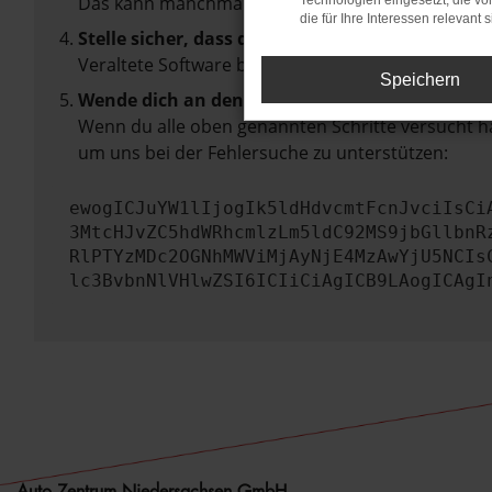
Das kann manchmal helfen, vorübergehende Pro
Technologien eingesetzt, die v
die für Ihre Interessen relevant s
Stelle sicher, dass dein Browser und dein Betr
Veraltete Software birgt nicht nur ein Sicherhei
Speichern
Wende dich an den Webseitenbetreiber.
Wenn du alle oben genannten Schritte versucht ha
um uns bei der Fehlersuche zu unterstützen:
ewogICJuYW1lIjogIk5ldHdvcmtFcnJvciIsCi
3MtcHJvZC5hdWRhcmlzLm5ldC92MS9jbGllbnR
RlPTYzMDc2OGNhMWViMjAyNjE4MzAwYjU5NCIs
lc3BvbnNlVHlwZSI6ICIiCiAgICB9LAogICAgI