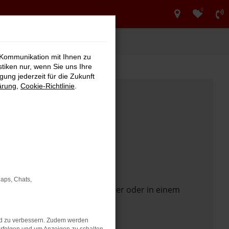
0
 Kommunikation mit Ihnen zu
stiken nur, wenn Sie uns Ihre
ung jederzeit für die Zukunft
ärung
,
Cookie-Richtlinie
.
Maps, Chats,
 Seite in einem anderen Browser oder in einem
nd zu verbessern. Zudem werden