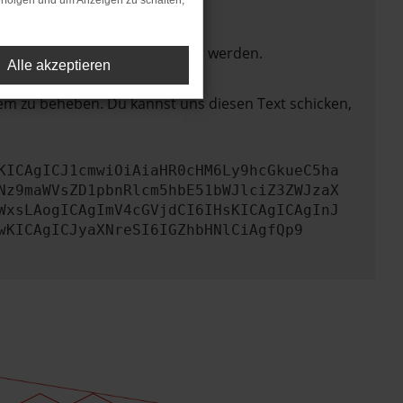
rfolgen und um Anzeigen zu schalten,
ktionen nicht mehr unterstützt werden.
Alle akzeptieren
lem zu beheben. Du kannst uns diesen Text schicken,
KICAgICJ1cmwiOiAiaHR0cHM6Ly9hcGkueC5ha
Nz9maWVsZD1pbnRlcm5hbE51bWJlciZ3ZWJzaX
WxsLAogICAgImV4cGVjdCI6IHsKICAgICAgInJ
wKICAgICJyaXNreSI6IGZhbHNlCiAgfQp9