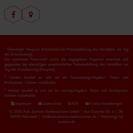
1
Ehemaliger Neupreis (Unverbindliche Preisempfehlung des Herstellers am Tag
der Erstzulassung).
Der errechnete Preisvorteil sowie die angegebene Ersparnis errechnet sich
gegenüber der ehemaligen unverbindlichen Preisempfehlung des Herstellers am
Tag der Erstzulassung (Neupreis).
2
Hierbei handelt es sich um ein Finanzierungs-Angebot. Preise sind
Bruttopreise. Irrtümer vorbehalten.
3
Hierbei handelt es sich um ein Leasing-Angebot. Preise sind Bruttopreise.
Irrtümer vorbehalten.
Impressum
Datenschutz
AGB
Cookie Einstellungen
© 2026 Auto Zentrum Niedersachsen GmbH | Von Guericke Str. 4 | DE-
38350 Helmstedt | info@autozentrum-niedersachsen.de |
Webdesign by
audaris.de