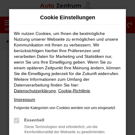
Zum
Hauptinhalt
Cookie Einstellungen
springen
0
MENÜ
Wir nutzen Cookies, um Ihnen die bestmögliche
Nutzung unserer Webseite zu ermöglichen und unsere
Startseite
Fahrzeugangebote
Fahrzeug-Showroom
Kommunikation mit Ihnen zu verbessern. Wir
berücksichtigen hierbei Ihre Präferenzen und
verarbeiten Daten für Marketing und Statistiken nur,
wenn Sie uns Ihre Einwilligung geben. Wenn Sie zu
einem späteren Zeitpunkt Ihre Meinung ändern, können
Fehler: Network Error
Sie die Einwilligung jederzeit für die Zukunft widerrufen.
Weitere Informationen zum Umfang der
Beim Laden ist ein Fehler aufgetreten.
Datenverarbeitung finden Sie hier:
Hier sind ein paar Tipps, die dir helfen können:
Datenschutzerklärung
,
Cookie-Richtlinie
.
Impressum
Überprüfe deine Firewall und deine
Folgende Kategorien von Cookies werden von uns eingesetzt:
Internetverbindung.
Laden andere Webseiten, zum Beispiel
Essentiell
deine Suchmaschine?
Diese Technologien sind erforderlich, um die
Kernfunktionalität der Webseite zu gewährleisten.
Prüfe deine Browsererweiterungen.