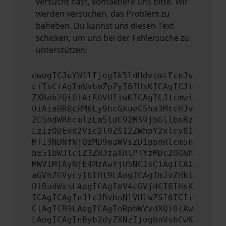
versucht hast, kontaktiere uns bitte. Wir
werden versuchen, das Problem zu
beheben. Du kannst uns diesen Text
schicken, um uns bei der Fehlersuche zu
unterstützen:
ewogICJuYW1lIjogIk5ldHdvcmtFcnJv
ciIsCiAgImNvbmZpZyI6IHsKICAgICJt
ZXRob2QiOiAiR0VUIiwKICAgICJ1cmwi
OiAiaHR0cHM6Ly9hcGkueC5ha3MtcHJv
ZC5hdWRhcmlzLm5ldC92MS9jbGllbnRz
LzIzODEvd2Vic2l0ZS12ZWhpY2xlcy81
MTI3NDNfNjQzMD9maWVsZD1pbnRlcm5h
bE51bWJlciZ3ZWJzaXRlPTYzMDc2OGNh
MWViMjAyNjE4MzAwYjU5NCIsCiAgICAi
aGVhZGVycyI6IHt9LAogICAgImJvZHki
OiBudWxsLAogICAgImV4cGVjdCI6IHsK
ICAgICAgInJlc3BvbnNlVHlwZSI6ICIi
CiAgICB9LAogICAgInRpbWVvdXQiOiAw
LAogICAgInByb2dyZXNzIjogbnVsbCwK