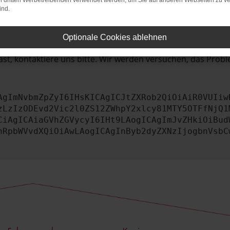
bleme zu beheben.
on dritten Werbetreibenden verwendet werden, um Sie auf anderen Webseiten zu ve
ind.
iebssystem auf dem neuesten Stand sind.
tsrisiko, sondern kann auch dazu führen, dass bestimmte Fun
Optionale Cookies ablehnen
st, kontaktiere uns bitte. Wir werden versuchen, das Prob
AgImNvbmZpZyI6IHsKICAgICJtZXRob2QiOiAiR0VUIiw
zLzIzODEvd2Vic2l0ZS12ZWhpY2xlcy81MTY5OTFfNjQ1
CiAgICAiaGVhZGVycyI6IHt9LAogICAgImJvZHkiOiBud
nRpbWVvdXQiOiAwLAogICAgInByb2dyZXNzIjogbnVsbC