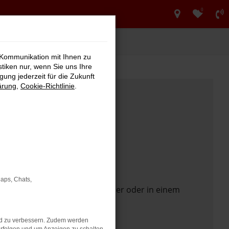
0
 Kommunikation mit Ihnen zu
stiken nur, wenn Sie uns Ihre
ung jederzeit für die Zukunft
ärung
,
Cookie-Richtlinie
.
Maps, Chats,
 Seite in einem anderen Browser oder in einem
nd zu verbessern. Zudem werden