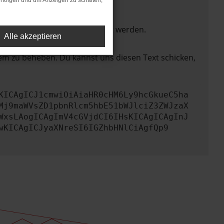
rfolgen und um Anzeigen zu schalten,
ktionen nicht mehr unterstützt werden.
Alle akzeptieren
lem zu beheben. Du kannst uns diesen Text schicken,
KICAgICJ1cmwiOiAiaHR0cHM6Ly9hcGkueC5ha
Mj9maWVsZD1pbnRlcm5hbE51bWJlciZ3ZWJzaX
WxsLAogICAgImV4cGVjdCI6IHsKICAgICAgInJ
wKICAgICJyaXNreSI6IGZhbHNlCiAgfQp9