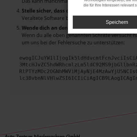
Das kann manchmal helfen, vorübergehende Pro
Technologien eingesetzt, die v
die für Ihre Interessen relevant s
Stelle sicher, dass dein Browser und dein Betr
Veraltete Software birgt nicht nur ein Sicherhei
Speichern
Wende dich an den Webseitenbetreiber.
Wenn du alle oben genannten Schritte versucht ha
um uns bei der Fehlersuche zu unterstützen:
ewogICJuYW1lIjogIk5ldHdvcmtFcnJvciIsCi
3MtcHJvZC5hdWRhcmlzLm5ldC92MS9jbGllbnR
RlPTYzMDc2OGNhMWViMjAyNjE4MzAwYjU5NCIs
lc3BvbnNlVHlwZSI6ICIiCiAgICB9LAogICAgI