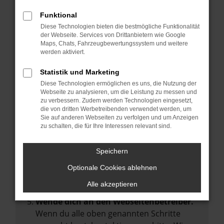
Manche Erweiterungen, wie Werbeblocker,
Funktional
können das Laden bestimmter Seiten
Diese Technologien bieten die bestmögliche Funktionalität
verhindern. Funktioniert die Seite in einem
der Webseite. Services von Drittanbietern wie Google
anderen Browser oder in einem privaten
Maps, Chats, Fahrzeugbewertungssystem und weitere
werden aktiviert.
Fenster?
Starte dein Gerät neu.
Statistik und Marketing
Das kann manchmal helfen,
Diese Technologien ermöglichen es uns, die Nutzung der
Webseite zu analysieren, um die Leistung zu messen und
vorübergehende Probleme zu beheben.
zu verbessern. Zudem werden Technologien eingesetzt,
die von dritten Werbetreibenden verwendet werden, um
Stelle sicher, dass dein Browser und dein
Sie auf anderen Webseiten zu verfolgen und um Anzeigen
Betriebssystem auf dem neuesten Stand
zu schalten, die für Ihre Interessen relevant sind.
sind.
Veraltete Software birgt nicht nur ein
Speichern
Sicherheitsrisiko, sondern kann auch dazu
Optionale Cookies ablehnen
führen, dass bestimmte Funktionen nicht
mehr unterstützt werden.
Alle akzeptieren
Wende dich an den Webseitenbetreiber.
Wenn du alle oben genannten Schritte