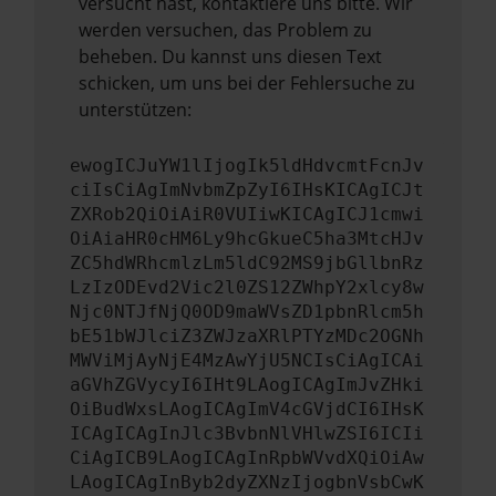
versucht hast, kontaktiere uns bitte. Wir
werden versuchen, das Problem zu
beheben. Du kannst uns diesen Text
schicken, um uns bei der Fehlersuche zu
unterstützen:
ewogICJuYW1lIjogIk5ldHdvcmtFcnJv
ciIsCiAgImNvbmZpZyI6IHsKICAgICJt
ZXRob2QiOiAiR0VUIiwKICAgICJ1cmwi
OiAiaHR0cHM6Ly9hcGkueC5ha3MtcHJv
ZC5hdWRhcmlzLm5ldC92MS9jbGllbnRz
LzIzODEvd2Vic2l0ZS12ZWhpY2xlcy8w
Njc0NTJfNjQ0OD9maWVsZD1pbnRlcm5h
bE51bWJlciZ3ZWJzaXRlPTYzMDc2OGNh
MWViMjAyNjE4MzAwYjU5NCIsCiAgICAi
aGVhZGVycyI6IHt9LAogICAgImJvZHki
OiBudWxsLAogICAgImV4cGVjdCI6IHsK
ICAgICAgInJlc3BvbnNlVHlwZSI6ICIi
CiAgICB9LAogICAgInRpbWVvdXQiOiAw
LAogICAgInByb2dyZXNzIjogbnVsbCwK