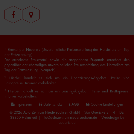
1
Ehemaliger Neupreis (Unverbindliche Preisempfehlung des Herstellers am Tag
der Erstzulassung).
Der errechnete Preisvorteil sowie die angegebene Ersparnis errechnet sich
gegenüber der ehemaligen unverbindlichen Preisempfehlung des Herstellers am
Tag der Erstzulassung (Neupreis).
2
Hierbei handelt es sich um ein Finanzierungs-Angebot. Preise sind
Bruttopreise. Irrtümer vorbehalten.
3
Hierbei handelt es sich um ein Leasing-Angebot. Preise sind Bruttopreise.
Irrtümer vorbehalten.
Impressum
Datenschutz
AGB
Cookie Einstellungen
© 2026 Auto Zentrum Niedersachsen GmbH | Von Guericke Str. 4 | DE-
38350 Helmstedt | info@autozentrum-niedersachsen.de |
Webdesign by
audaris.de