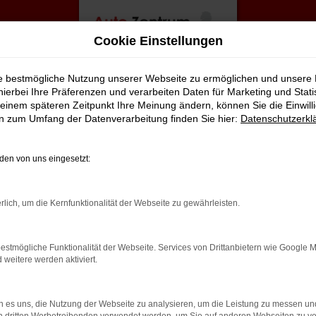
Cookie Einstellungen
ie bestmögliche Nutzung unserer Webseite zu ermöglichen und unsere
hierbei Ihre Präferenzen und verarbeiten Daten für Marketing und Stati
einem späteren Zeitpunkt Ihre Meinung ändern, können Sie die Einwillig
en zum Umfang der Datenverarbeitung finden Sie hier:
Datenschutzerkl
en von uns eingesetzt:
rbindung.
rlich, um die Kernfunktionalität der Webseite zu gewährleisten.
hmaschine?
estmögliche Funktionalität der Webseite. Services von Drittanbietern wie Google 
das Laden bestimmter Seiten verhindern. Funktioniert die
eitere werden aktiviert.
 es uns, die Nutzung der Webseite zu analysieren, um die Leistung zu messen u