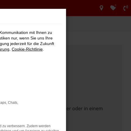
0
 Kommunikation mit Ihnen zu
stiken nur, wenn Sie uns Ihre
ung jederzeit für die Zukunft
ärung
,
Cookie-Richtlinie
.
Maps, Chats,
 Seite in einem anderen Browser oder in einem
nd zu verbessern. Zudem werden