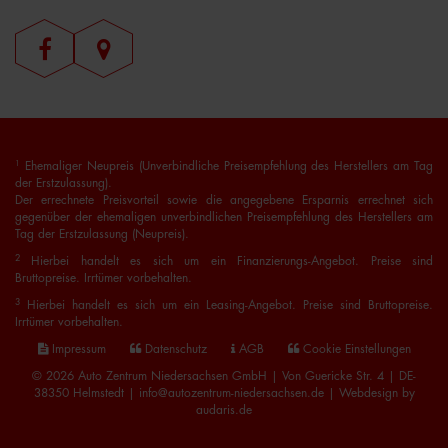
1
Ehemaliger Neupreis (Unverbindliche Preisempfehlung des Herstellers am Tag
der Erstzulassung).
Der errechnete Preisvorteil sowie die angegebene Ersparnis errechnet sich
gegenüber der ehemaligen unverbindlichen Preisempfehlung des Herstellers am
Tag der Erstzulassung (Neupreis).
2
Hierbei handelt es sich um ein Finanzierungs-Angebot. Preise sind
Bruttopreise. Irrtümer vorbehalten.
3
Hierbei handelt es sich um ein Leasing-Angebot. Preise sind Bruttopreise.
Irrtümer vorbehalten.
Impressum
Datenschutz
AGB
Cookie Einstellungen
© 2026 Auto Zentrum Niedersachsen GmbH | Von Guericke Str. 4 | DE-
38350 Helmstedt | info@autozentrum-niedersachsen.de |
Webdesign by
audaris.de