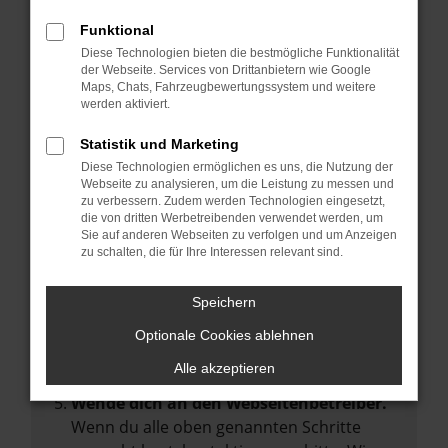
Manche Erweiterungen, wie Werbeblocker,
Funktional
können das Laden bestimmter Seiten
Diese Technologien bieten die bestmögliche Funktionalität
verhindern. Funktioniert die Seite in einem
der Webseite. Services von Drittanbietern wie Google
anderen Browser oder in einem privaten
Maps, Chats, Fahrzeugbewertungssystem und weitere
werden aktiviert.
Fenster?
Starte dein Gerät neu.
Statistik und Marketing
Das kann manchmal helfen,
Diese Technologien ermöglichen es uns, die Nutzung der
Webseite zu analysieren, um die Leistung zu messen und
vorübergehende Probleme zu beheben.
zu verbessern. Zudem werden Technologien eingesetzt,
die von dritten Werbetreibenden verwendet werden, um
Stelle sicher, dass dein Browser und dein
Sie auf anderen Webseiten zu verfolgen und um Anzeigen
Betriebssystem auf dem neuesten Stand
zu schalten, die für Ihre Interessen relevant sind.
sind.
Veraltete Software birgt nicht nur ein
Speichern
Sicherheitsrisiko, sondern kann auch dazu
Optionale Cookies ablehnen
führen, dass bestimmte Funktionen nicht
mehr unterstützt werden.
Alle akzeptieren
Wende dich an den Webseitenbetreiber.
Wenn du alle oben genannten Schritte