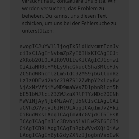
versucht hast, kontaktiere uns bitte. Wir
werden versuchen, das Problem zu
beheben. Du kannst uns diesen Text
schicken, um uns bei der Fehlersuche zu
unterstützen:
ewogICJuYW1lIjogIk5ldHdvcmtFcnJv
ciIsCiAgImNvbmZpZyI6IHsKICAgICJt
ZXRob2QiOiAiR0VUIiwKICAgICJ1cmwi
OiAiaHR0cHM6Ly9hcGkueC5ha3MtcHJv
ZC5hdWRhcmlzLm5ldC92MS9jbGllbnRz
LzIzODEvd2Vic2l0ZS12ZWhpY2xlcy8w
NjAxMzVfNjMwMD9maWVsZD1pbnRlcm5h
bE51bWJlciZ3ZWJzaXRlPTYzMDc2OGNh
MWViMjAyNjE4MzAwYjU5NCIsCiAgICAi
aGVhZGVycyI6IHt9LAogICAgImJvZHki
OiBudWxsLAogICAgImV4cGVjdCI6IHsK
ICAgICAgInJlc3BvbnNlVHlwZSI6ICIi
CiAgICB9LAogICAgInRpbWVvdXQiOiAw
LAogICAgInByb2dyZXNzIjogbnVsbCwK