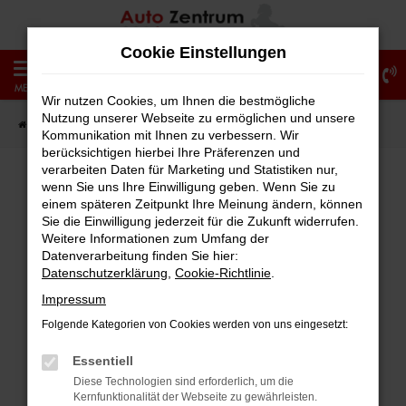
Zum
Hauptinhalt
Cookie Einstellungen
springen
0
MENÜ
Wir nutzen Cookies, um Ihnen die bestmögliche
Nutzung unserer Webseite zu ermöglichen und unsere
Startseite
Fahrzeugangebote
Fahrzeug-Showroom
Kommunikation mit Ihnen zu verbessern. Wir
berücksichtigen hierbei Ihre Präferenzen und
verarbeiten Daten für Marketing und Statistiken nur,
wenn Sie uns Ihre Einwilligung geben. Wenn Sie zu
einem späteren Zeitpunkt Ihre Meinung ändern, können
Fehler: Network Error
Sie die Einwilligung jederzeit für die Zukunft widerrufen.
Weitere Informationen zum Umfang der
Beim Laden ist ein Fehler aufgetreten.
Datenverarbeitung finden Sie hier:
Hier sind ein paar Tipps, die dir helfen können:
Datenschutzerklärung
,
Cookie-Richtlinie
.
Impressum
Überprüfe deine Firewall und deine
Folgende Kategorien von Cookies werden von uns eingesetzt:
Internetverbindung.
Laden andere Webseiten, zum Beispiel
Essentiell
deine Suchmaschine?
Diese Technologien sind erforderlich, um die
Kernfunktionalität der Webseite zu gewährleisten.
Prüfe deine Browsererweiterungen.