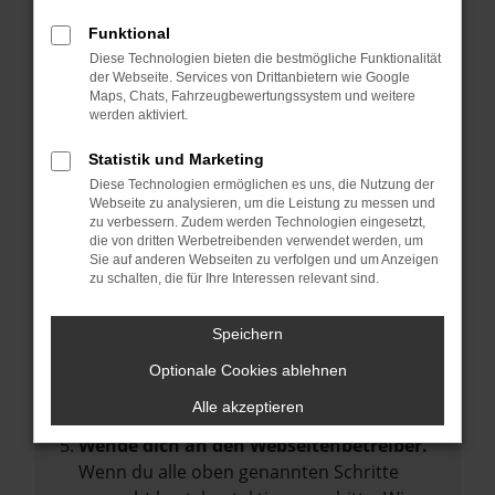
Manche Erweiterungen, wie Werbeblocker,
Funktional
können das Laden bestimmter Seiten
Diese Technologien bieten die bestmögliche Funktionalität
verhindern. Funktioniert die Seite in einem
der Webseite. Services von Drittanbietern wie Google
anderen Browser oder in einem privaten
Maps, Chats, Fahrzeugbewertungssystem und weitere
werden aktiviert.
Fenster?
Starte dein Gerät neu.
Statistik und Marketing
Das kann manchmal helfen,
Diese Technologien ermöglichen es uns, die Nutzung der
Webseite zu analysieren, um die Leistung zu messen und
vorübergehende Probleme zu beheben.
zu verbessern. Zudem werden Technologien eingesetzt,
die von dritten Werbetreibenden verwendet werden, um
Stelle sicher, dass dein Browser und dein
Sie auf anderen Webseiten zu verfolgen und um Anzeigen
Betriebssystem auf dem neuesten Stand
zu schalten, die für Ihre Interessen relevant sind.
sind.
Veraltete Software birgt nicht nur ein
Speichern
Sicherheitsrisiko, sondern kann auch dazu
Optionale Cookies ablehnen
führen, dass bestimmte Funktionen nicht
mehr unterstützt werden.
Alle akzeptieren
Wende dich an den Webseitenbetreiber.
Wenn du alle oben genannten Schritte