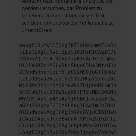
versucht hast, kontaktiere uns bitte. Wir
werden versuchen, das Problem zu
beheben. Du kannst uns diesen Text
schicken, um uns bei der Fehlersuche zu
unterstützen:
ewogICJuYW1lIjogIk5ldHdvcmtFcnJv
ciIsCiAgImNvbmZpZyI6IHsKICAgICJt
ZXRob2QiOiAiR0VUIiwKICAgICJ1cmwi
OiAiaHR0cHM6Ly9hcGkueC5ha3MtcHJv
ZC5hdWRhcmlzLm5ldC92MS9jbGllbnRz
LzIzODEvd2Vic2l0ZS12ZWhpY2xlcy81
MjY3MzJfNjY0Mj9maWVsZD1pbnRlcm5h
bE51bWJlciZ3ZWJzaXRlPTYzMDc2OGNh
MWViMjAyNjE4MzAwYjU5NCIsCiAgICAi
aGVhZGVycyI6IHt9LAogICAgImJvZHki
OiBudWxsLAogICAgImV4cGVjdCI6IHsK
ICAgICAgInJlc3BvbnNlVHlwZSI6ICIi
CiAgICB9LAogICAgInRpbWVvdXQiOiAw
LAogICAgInByb2dyZXNzIjogbnVsbCwK