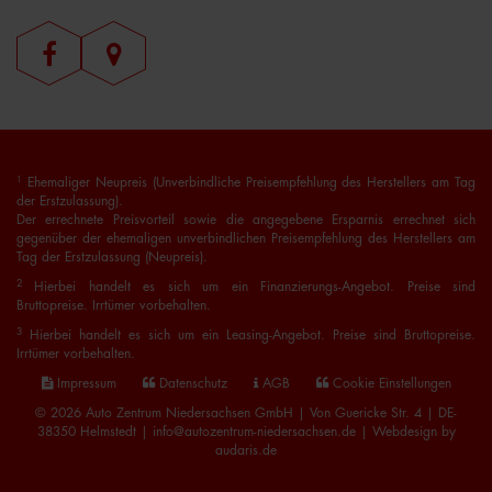
1
Ehemaliger Neupreis (Unverbindliche Preisempfehlung des Herstellers am Tag
der Erstzulassung).
Der errechnete Preisvorteil sowie die angegebene Ersparnis errechnet sich
gegenüber der ehemaligen unverbindlichen Preisempfehlung des Herstellers am
Tag der Erstzulassung (Neupreis).
2
Hierbei handelt es sich um ein Finanzierungs-Angebot. Preise sind
Bruttopreise. Irrtümer vorbehalten.
3
Hierbei handelt es sich um ein Leasing-Angebot. Preise sind Bruttopreise.
Irrtümer vorbehalten.
Impressum
Datenschutz
AGB
Cookie Einstellungen
© 2026 Auto Zentrum Niedersachsen GmbH | Von Guericke Str. 4 | DE-
38350 Helmstedt | info@autozentrum-niedersachsen.de |
Webdesign by
audaris.de