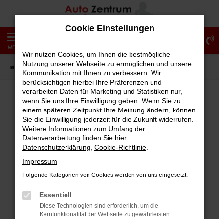
Zum
Hauptinhalt
Cookie Einstellungen
springen
0
MENÜ
Wir nutzen Cookies, um Ihnen die bestmögliche
Nutzung unserer Webseite zu ermöglichen und unsere
Startseite
Fahrzeugangebote
Fahrzeug-Showroom
Kommunikation mit Ihnen zu verbessern. Wir
berücksichtigen hierbei Ihre Präferenzen und
verarbeiten Daten für Marketing und Statistiken nur,
wenn Sie uns Ihre Einwilligung geben. Wenn Sie zu
einem späteren Zeitpunkt Ihre Meinung ändern, können
Fehler: Network Error
Sie die Einwilligung jederzeit für die Zukunft widerrufen.
Weitere Informationen zum Umfang der
Beim Laden ist ein Fehler aufgetreten.
Datenverarbeitung finden Sie hier:
Hier sind ein paar Tipps, die dir helfen können:
Datenschutzerklärung
,
Cookie-Richtlinie
.
Impressum
Überprüfe deine Firewall und deine
Folgende Kategorien von Cookies werden von uns eingesetzt:
Internetverbindung.
Laden andere Webseiten, zum Beispiel
Essentiell
deine Suchmaschine?
Diese Technologien sind erforderlich, um die
Kernfunktionalität der Webseite zu gewährleisten.
Prüfe deine Browsererweiterungen.