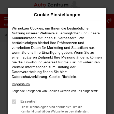
Zum
Hauptinhalt
Cookie Einstellungen
springen
0
MENÜ
Wir nutzen Cookies, um Ihnen die bestmögliche
Nutzung unserer Webseite zu ermöglichen und unsere
Startseite
Fahrzeugangebote
Fahrzeug-Showroom
Kommunikation mit Ihnen zu verbessern. Wir
berücksichtigen hierbei Ihre Präferenzen und
verarbeiten Daten für Marketing und Statistiken nur,
wenn Sie uns Ihre Einwilligung geben. Wenn Sie zu
einem späteren Zeitpunkt Ihre Meinung ändern, können
Fehler: Network Error
Sie die Einwilligung jederzeit für die Zukunft widerrufen.
Weitere Informationen zum Umfang der
Beim Laden ist ein Fehler aufgetreten.
Datenverarbeitung finden Sie hier:
Hier sind ein paar Tipps, die dir helfen können:
Datenschutzerklärung
,
Cookie-Richtlinie
.
Impressum
Überprüfe deine Firewall und deine
Folgende Kategorien von Cookies werden von uns eingesetzt:
Internetverbindung.
Laden andere Webseiten, zum Beispiel
Essentiell
deine Suchmaschine?
Diese Technologien sind erforderlich, um die
Kernfunktionalität der Webseite zu gewährleisten.
Prüfe deine Browsererweiterungen.