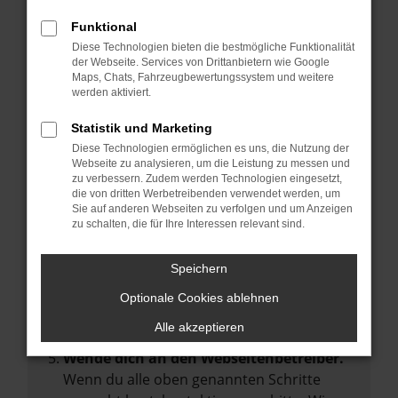
Manche Erweiterungen, wie Werbeblocker,
Funktional
können das Laden bestimmter Seiten
Diese Technologien bieten die bestmögliche Funktionalität
verhindern. Funktioniert die Seite in einem
der Webseite. Services von Drittanbietern wie Google
anderen Browser oder in einem privaten
Maps, Chats, Fahrzeugbewertungssystem und weitere
werden aktiviert.
Fenster?
Starte dein Gerät neu.
Statistik und Marketing
Das kann manchmal helfen,
Diese Technologien ermöglichen es uns, die Nutzung der
Webseite zu analysieren, um die Leistung zu messen und
vorübergehende Probleme zu beheben.
zu verbessern. Zudem werden Technologien eingesetzt,
die von dritten Werbetreibenden verwendet werden, um
Stelle sicher, dass dein Browser und dein
Sie auf anderen Webseiten zu verfolgen und um Anzeigen
Betriebssystem auf dem neuesten Stand
zu schalten, die für Ihre Interessen relevant sind.
sind.
Veraltete Software birgt nicht nur ein
Speichern
Sicherheitsrisiko, sondern kann auch dazu
Optionale Cookies ablehnen
führen, dass bestimmte Funktionen nicht
mehr unterstützt werden.
Alle akzeptieren
Wende dich an den Webseitenbetreiber.
Wenn du alle oben genannten Schritte