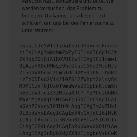
versucht hast, kontaktiere uns bitte. Wir
werden versuchen, das Problem zu
beheben. Du kannst uns diesen Text
schicken, um uns bei der Fehlersuche zu
unterstützen:
ewogICJuYW1lIjogIk5ldHdvcmtFcnJv
ciIsCiAgImNvbmZpZyI6IHsKICAgICJt
ZXRob2QiOiAiR0VUIiwKICAgICJ1cmwi
OiAiaHR0cHM6Ly9hcGkueC5ha3MtcHJv
ZC5hdWRhcmlzLm5ldC92MS9jbGllbnRz
LzIzODEvd2Vic2l0ZS12ZWhpY2xlcy8x
MDM1NzVfNjUxOT9maWVsZD1pbnRlcm5h
bE51bWJlciZ3ZWJzaXRlPTYzMDc2OGNh
MWViMjAyNjE4MzAwYjU5NCIsCiAgICAi
aGVhZGVycyI6IHt9LAogICAgImJvZHki
OiBudWxsLAogICAgImV4cGVjdCI6IHsK
ICAgICAgInJlc3BvbnNlVHlwZSI6ICIi
CiAgICB9LAogICAgInRpbWVvdXQiOiAw
LAogICAgInByb2dyZXNzIjogbnVsbCwK