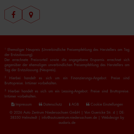
1
Ehemaliger Neupreis (Unverbindliche Preisempfehlung des Herstellers am Tag
der Erstzulassung).
Der errechnete Preisvorteil sowie die angegebene Ersparnis errechnet sich
gegenüber der ehemaligen unverbindlichen Preisempfehlung des Herstellers am
Tag der Erstzulassung (Neupreis).
2
Hierbei handelt es sich um ein Finanzierungs-Angebot. Preise sind
Bruttopreise. Irrtümer vorbehalten.
3
Hierbei handelt es sich um ein Leasing-Angebot. Preise sind Bruttopreise.
Irrtümer vorbehalten.
Impressum
Datenschutz
AGB
Cookie Einstellungen
© 2026 Auto Zentrum Niedersachsen GmbH | Von Guericke Str. 4 | DE-
38350 Helmstedt | info@autozentrum-niedersachsen.de |
Webdesign by
audaris.de