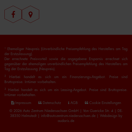
1
Ehemaliger Neupreis (Unverbindliche Preisempfehlung des Herstellers am Tag
der Erstzulassung).
Der errechnete Preisvorteil sowie die angegebene Ersparnis errechnet sich
gegenüber der ehemaligen unverbindlichen Preisempfehlung des Herstellers am
Tag der Erstzulassung (Neupreis).
2
Hierbei handelt es sich um ein Finanzierungs-Angebot. Preise sind
Bruttopreise. Irrtümer vorbehalten.
3
Hierbei handelt es sich um ein Leasing-Angebot. Preise sind Bruttopreise.
Irrtümer vorbehalten.
Impressum
Datenschutz
AGB
Cookie Einstellungen
© 2026 Auto Zentrum Niedersachsen GmbH | Von Guericke Str. 4 | DE-
38350 Helmstedt | info@autozentrum-niedersachsen.de |
Webdesign by
audaris.de