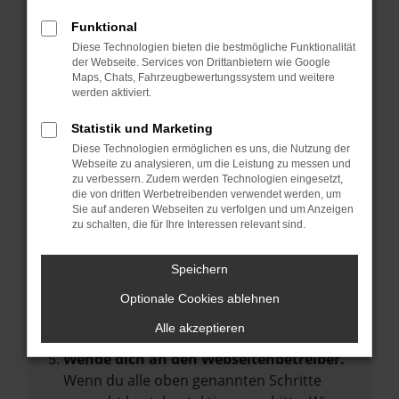
Manche Erweiterungen, wie Werbeblocker,
Funktional
können das Laden bestimmter Seiten
Diese Technologien bieten die bestmögliche Funktionalität
verhindern. Funktioniert die Seite in einem
der Webseite. Services von Drittanbietern wie Google
anderen Browser oder in einem privaten
Maps, Chats, Fahrzeugbewertungssystem und weitere
werden aktiviert.
Fenster?
Starte dein Gerät neu.
Statistik und Marketing
Das kann manchmal helfen,
Diese Technologien ermöglichen es uns, die Nutzung der
Webseite zu analysieren, um die Leistung zu messen und
vorübergehende Probleme zu beheben.
zu verbessern. Zudem werden Technologien eingesetzt,
die von dritten Werbetreibenden verwendet werden, um
Stelle sicher, dass dein Browser und dein
Sie auf anderen Webseiten zu verfolgen und um Anzeigen
Betriebssystem auf dem neuesten Stand
zu schalten, die für Ihre Interessen relevant sind.
sind.
Veraltete Software birgt nicht nur ein
Speichern
Sicherheitsrisiko, sondern kann auch dazu
Optionale Cookies ablehnen
führen, dass bestimmte Funktionen nicht
mehr unterstützt werden.
Alle akzeptieren
Wende dich an den Webseitenbetreiber.
Wenn du alle oben genannten Schritte