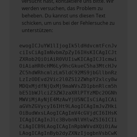
versucht hast, kontaktiere uns bitte. Wir
werden versuchen, das Problem zu
beheben. Du kannst uns diesen Text
schicken, um uns bei der Fehlersuche zu
unterstützen:
ewogICJuYW1lIjogIk5ldHdvcmtFcnJv
ciIsCiAgImNvbmZpZyI6IHsKICAgICJt
ZXRob2QiOiAiR0VUIiwKICAgICJ1cmwi
OiAiaHR0cHM6Ly9hcGkueC5ha3MtcHJv
ZC5hdWRhcmlzLm5ldC92MS9jbGllbnRz
LzIzODEvd2Vic2l0ZS12ZWhpY2xlcy8w
MDQxMjdfNjQxMj9maWVsZD1pbnRlcm5h
bE51bWJlciZ3ZWJzaXRlPTYzMDc2OGNh
MWViMjAyNjE4MzAwYjU5NCIsCiAgICAi
aGVhZGVycyI6IHt9LAogICAgImJvZHki
OiBudWxsLAogICAgImV4cGVjdCI6IHsK
ICAgICAgInJlc3BvbnNlVHlwZSI6ICIi
CiAgICB9LAogICAgInRpbWVvdXQiOiAw
LAogICAgInByb2dyZXNzIjogbnVsbCwK