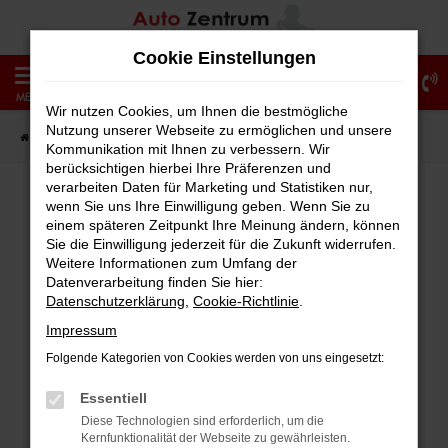
Zum
Hauptinhalt
Cookie Einstellungen
springen
0
MENÜ
Wir nutzen Cookies, um Ihnen die bestmögliche
Nutzung unserer Webseite zu ermöglichen und unsere
Startseite
Fahrzeugangebote
Fahrzeug-Showroom
Kommunikation mit Ihnen zu verbessern. Wir
berücksichtigen hierbei Ihre Präferenzen und
verarbeiten Daten für Marketing und Statistiken nur,
wenn Sie uns Ihre Einwilligung geben. Wenn Sie zu
einem späteren Zeitpunkt Ihre Meinung ändern, können
Fehler: Network Error
Sie die Einwilligung jederzeit für die Zukunft widerrufen.
Weitere Informationen zum Umfang der
Beim Laden ist ein Fehler aufgetreten.
Datenverarbeitung finden Sie hier:
Hier sind ein paar Tipps, die dir helfen können:
Datenschutzerklärung
,
Cookie-Richtlinie
.
Impressum
Überprüfe deine Firewall und deine
Folgende Kategorien von Cookies werden von uns eingesetzt:
Internetverbindung.
Laden andere Webseiten, zum Beispiel
Essentiell
deine Suchmaschine?
Diese Technologien sind erforderlich, um die
Kernfunktionalität der Webseite zu gewährleisten.
Prüfe deine Browsererweiterungen.