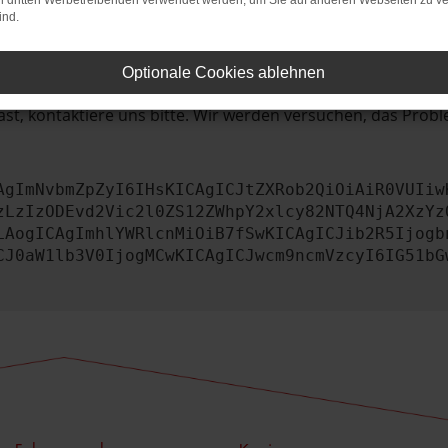
bleme zu beheben.
on dritten Werbetreibenden verwendet werden, um Sie auf anderen Webseiten zu ve
ind.
iebssystem auf dem neuesten Stand sind.
tsrisiko, sondern kann auch dazu führen, dass bestimmte Fun
Optionale Cookies ablehnen
st, kontaktiere uns bitte. Wir werden versuchen, das Prob
AgImNvbmZpZyI6IHsKICAgICJtZXRob2QiOiAiR0VUIiw
zLzIzODEvd2Vic2l0ZS12ZWhpY2xlcy82NTQ4NjA2XzYz
LAogICAgImhlYWRlcnMiOiB7fSwKICAgICJib2R5Ijogb
CJ0aW1lb3V0IjogMCwKICAgICJwcm9ncmVzcyI6IG51bG