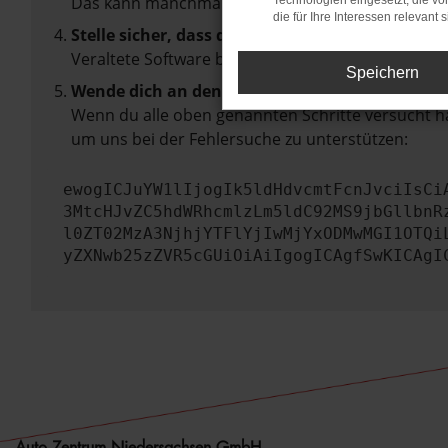
Das kann manchmal helfen, vorübergehende Pro
Technologien eingesetzt, die v
die für Ihre Interessen relevant s
Stelle sicher, dass dein Browser und dein Betr
Veraltete Software birgt nicht nur ein Sicherhei
Speichern
Wende dich an den Webseitenbetreiber.
Wenn du alle oben genannten Schritte versucht ha
um uns bei der Fehlersuche zu unterstützen:
ewogICJuYW1lIjogIk5ldHdvcmtFcnJvciIsCi
3MtcHJvZC5hdWRhcmlzLm5ldC92MS9jbGllbnR
l0ZT02MzA3NjhjYTFlYjIwMjYxODMwMGI1OTQi
yZXNwb25zZVR5cGUiOiAiIgogICAgfSwKICAgI