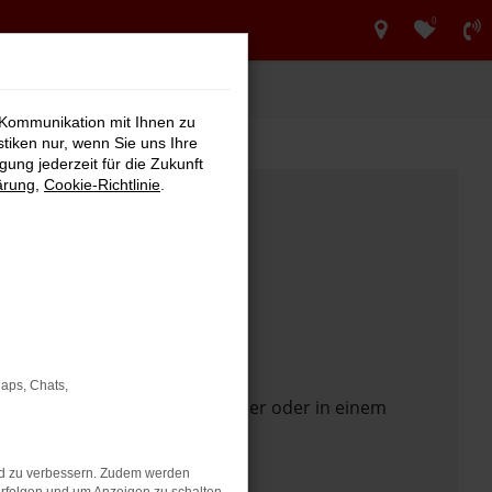
0
 Kommunikation mit Ihnen zu
stiken nur, wenn Sie uns Ihre
ung jederzeit für die Zukunft
ärung
,
Cookie-Richtlinie
.
Maps, Chats,
 Seite in einem anderen Browser oder in einem
nd zu verbessern. Zudem werden