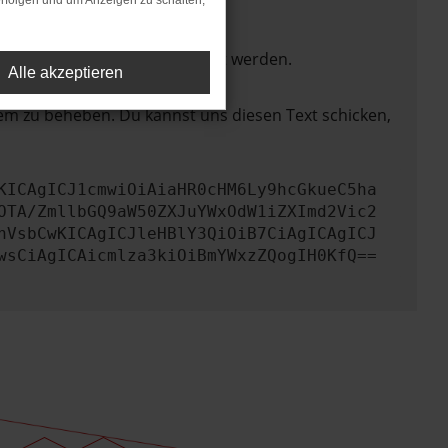
rfolgen und um Anzeigen zu schalten,
ktionen nicht mehr unterstützt werden.
Alle akzeptieren
lem zu beheben. Du kannst uns diesen Text schicken,
KICAgICJ1cmwiOiAiaHR0cHM6Ly9hcGkueC5ha
OTA/ZmllbGQ9aW50ZXJuYWxOdW1iZXImd2Vic2
nVsbCwKICAgICJleHBlY3QiOiB7CiAgICAgICJ
wsCiAgICAicmlza3kiOiBmYWxzZQogIH0KfQ==