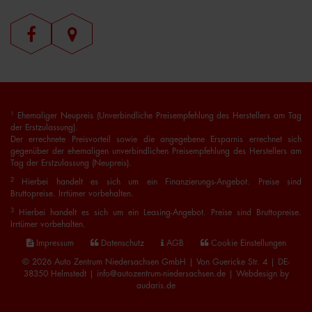
1
Ehemaliger Neupreis (Unverbindliche Preisempfehlung des Herstellers am Tag
der Erstzulassung).
Der errechnete Preisvorteil sowie die angegebene Ersparnis errechnet sich
gegenüber der ehemaligen unverbindlichen Preisempfehlung des Herstellers am
Tag der Erstzulassung (Neupreis).
2
Hierbei handelt es sich um ein Finanzierungs-Angebot. Preise sind
Bruttopreise. Irrtümer vorbehalten.
3
Hierbei handelt es sich um ein Leasing-Angebot. Preise sind Bruttopreise.
Irrtümer vorbehalten.
Impressum
Datenschutz
AGB
Cookie Einstellungen
© 2026 Auto Zentrum Niedersachsen GmbH | Von Guericke Str. 4 | DE-
38350 Helmstedt | info@autozentrum-niedersachsen.de |
Webdesign by
audaris.de