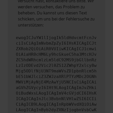
versucht hast, kontaktiere uns bitte. Wir
werden versuchen, das Problem zu
beheben. Du kannst uns diesen Text
schicken, um uns bei der Fehlersuche zu
unterstützen:
ewogICJuYW1lIjogIk5ldHdvcmtFcnJv
ciIsCiAgImNvbmZpZyI6IHsKICAgICJt
ZXRob2QiOiAiR0VUIiwKICAgICJ1cmwi
OiAiaHR0cHM6Ly9hcGkueC5ha3MtcHJv
ZC5hdWRhcmlzLm5ldC92MS9jbGllbnRz
LzIzODEvd2Vic2l0ZS12ZWhpY2xlcy8w
Mjg5ODlfNjU3NT9maWVsZD1pbnRlcm5h
bE51bWJlciZ3ZWJzaXRlPTYzMDc2OGNh
MWViMjAyNjE4MzAwYjU5NCIsCiAgICAi
aGVhZGVycyI6IHt9LAogICAgImJvZHki
OiBudWxsLAogICAgImV4cGVjdCI6IHsK
ICAgICAgInJlc3BvbnNlVHlwZSI6ICIi
CiAgICB9LAogICAgInRpbWVvdXQiOiAw
LAogICAgInByb2dyZXNzIjogbnVsbCwK