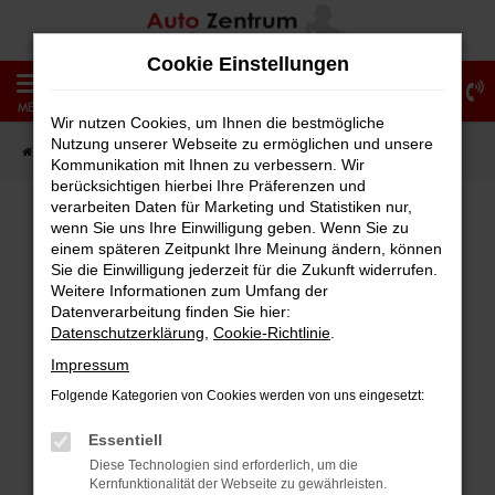
Zum
Hauptinhalt
Cookie Einstellungen
springen
0
MENÜ
Wir nutzen Cookies, um Ihnen die bestmögliche
Nutzung unserer Webseite zu ermöglichen und unsere
Startseite
Fahrzeugangebote
Fahrzeug-Showroom
Kommunikation mit Ihnen zu verbessern. Wir
berücksichtigen hierbei Ihre Präferenzen und
verarbeiten Daten für Marketing und Statistiken nur,
wenn Sie uns Ihre Einwilligung geben. Wenn Sie zu
einem späteren Zeitpunkt Ihre Meinung ändern, können
Fehler: Network Error
Sie die Einwilligung jederzeit für die Zukunft widerrufen.
Weitere Informationen zum Umfang der
Beim Laden ist ein Fehler aufgetreten.
Datenverarbeitung finden Sie hier:
Hier sind ein paar Tipps, die dir helfen können:
Datenschutzerklärung
,
Cookie-Richtlinie
.
Impressum
Überprüfe deine Firewall und deine
Folgende Kategorien von Cookies werden von uns eingesetzt:
Internetverbindung.
Laden andere Webseiten, zum Beispiel
Essentiell
deine Suchmaschine?
Diese Technologien sind erforderlich, um die
Kernfunktionalität der Webseite zu gewährleisten.
Prüfe deine Browsererweiterungen.