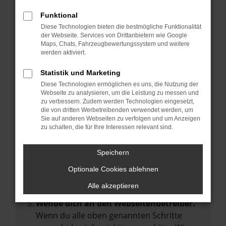
Manche Erweiterungen, wie Werbeblocker,
Funktional
können das Laden bestimmter Seiten
Diese Technologien bieten die bestmögliche Funktionalität
verhindern. Funktioniert die Seite in einem
der Webseite. Services von Drittanbietern wie Google
anderen Browser oder in einem privaten
Maps, Chats, Fahrzeugbewertungssystem und weitere
werden aktiviert.
Fenster?
Starte dein Gerät neu.
Statistik und Marketing
Das kann manchmal helfen,
Diese Technologien ermöglichen es uns, die Nutzung der
Webseite zu analysieren, um die Leistung zu messen und
vorübergehende Probleme zu beheben.
zu verbessern. Zudem werden Technologien eingesetzt,
die von dritten Werbetreibenden verwendet werden, um
Stelle sicher, dass dein Browser und dein
Sie auf anderen Webseiten zu verfolgen und um Anzeigen
Betriebssystem auf dem neuesten Stand
zu schalten, die für Ihre Interessen relevant sind.
sind.
Veraltete Software birgt nicht nur ein
Speichern
Sicherheitsrisiko, sondern kann auch dazu
Optionale Cookies ablehnen
führen, dass bestimmte Funktionen nicht
mehr unterstützt werden.
Alle akzeptieren
Wende dich an den Webseitenbetreiber.
Wenn du alle oben genannten Schritte