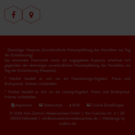
1
Ehemaliger Neupreis (Unverbindliche Preisempfehlung des Herstellers am Tag
der Erstzulassung).
Der errechnete Preisvorteil sowie die angegebene Ersparnis errechnet sich
gegenüber der ehemaligen unverbindlichen Preisempfehlung des Herstellers am
Tag der Erstzulassung (Neupreis).
2
Hierbei handelt es sich um ein Finanzierungs-Angebot. Preise sind
Bruttopreise. Irrtümer vorbehalten.
3
Hierbei handelt es sich um ein Leasing-Angebot. Preise sind Bruttopreise.
Irrtümer vorbehalten.
Impressum
Datenschutz
AGB
Cookie Einstellungen
© 2026 Auto Zentrum Niedersachsen GmbH | Von Guericke Str. 4 | DE-
38350 Helmstedt | info@autozentrum-niedersachsen.de |
Webdesign by
audaris.de