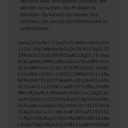
versucht hast, kontaktiere uns bitte. Wir
werden versuchen, das Problem zu
beheben. Du kannst uns diesen Text
schicken, um uns bei der Fehlersuche zu
unterstützen:
ewogICJuYW1lIjogIk5ldHdvcmtFcnJv
ciIsCiAgImNvbmZpZyI6IHsKICAgICJt
ZXRob2QiOiAiR0VUIiwKICAgICJ1cmwi
OiAiaHR0cHM6Ly9hcGkueC5ha3MtcHJv
ZC5hdWRhcmlzLm5ldC92MS9jbGllbnRz
LzIzODEvd2Vic2l0ZS12ZWhpY2xlcy8w
NTMxODRfNjU2OT9maWVsZD1pbnRlcm5h
bE51bWJlciZ3ZWJzaXRlPTYzMDc2OGNh
MWViMjAyNjE4MzAwYjU5NCIsCiAgICAi
aGVhZGVycyI6IHt9LAogICAgImJvZHki
OiBudWxsLAogICAgImV4cGVjdCI6IHsK
ICAgICAgInJlc3BvbnNlVHlwZSI6ICIi
CiAgICB9LAogICAgInRpbWVvdXQiOiAw
LAogICAgInByb2dyZXNzIjogbnVsbCwK