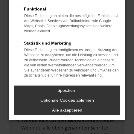
Manche Erweiterungen, wie Werbeblocker,
Funktional
können das Laden bestimmter Seiten
Diese Technologien bieten die bestmögliche Funktionalität
verhindern. Funktioniert die Seite in einem
der Webseite. Services von Drittanbietern wie Google
anderen Browser oder in einem privaten
Maps, Chats, Fahrzeugbewertungssystem und weitere
werden aktiviert.
Fenster?
Starte dein Gerät neu.
Statistik und Marketing
Das kann manchmal helfen,
Diese Technologien ermöglichen es uns, die Nutzung der
Webseite zu analysieren, um die Leistung zu messen und
vorübergehende Probleme zu beheben.
zu verbessern. Zudem werden Technologien eingesetzt,
die von dritten Werbetreibenden verwendet werden, um
Stelle sicher, dass dein Browser und dein
Sie auf anderen Webseiten zu verfolgen und um Anzeigen
Betriebssystem auf dem neuesten Stand
zu schalten, die für Ihre Interessen relevant sind.
sind.
Veraltete Software birgt nicht nur ein
Speichern
Sicherheitsrisiko, sondern kann auch dazu
Optionale Cookies ablehnen
führen, dass bestimmte Funktionen nicht
mehr unterstützt werden.
Alle akzeptieren
Wende dich an den Webseitenbetreiber.
Wenn du alle oben genannten Schritte