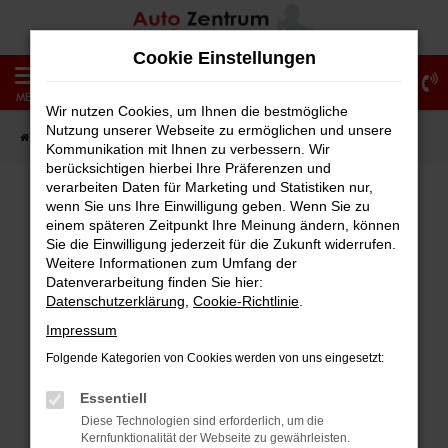
Zum
Hauptinhalt
Cookie Einstellungen
springen
0
MENÜ
Wir nutzen Cookies, um Ihnen die bestmögliche
Nutzung unserer Webseite zu ermöglichen und unsere
Startseite
Fahrzeugangebote
Fahrzeug-Showroom
Kommunikation mit Ihnen zu verbessern. Wir
berücksichtigen hierbei Ihre Präferenzen und
verarbeiten Daten für Marketing und Statistiken nur,
wenn Sie uns Ihre Einwilligung geben. Wenn Sie zu
einem späteren Zeitpunkt Ihre Meinung ändern, können
Fehler: Network Error
Sie die Einwilligung jederzeit für die Zukunft widerrufen.
Weitere Informationen zum Umfang der
Beim Laden ist ein Fehler aufgetreten.
Datenverarbeitung finden Sie hier:
Hier sind ein paar Tipps, die dir helfen können:
Datenschutzerklärung
,
Cookie-Richtlinie
.
Impressum
Überprüfe deine Firewall und deine
Folgende Kategorien von Cookies werden von uns eingesetzt:
Internetverbindung.
Laden andere Webseiten, zum Beispiel
Essentiell
deine Suchmaschine?
Diese Technologien sind erforderlich, um die
Kernfunktionalität der Webseite zu gewährleisten.
Prüfe deine Browsererweiterungen.