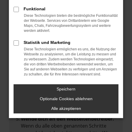
Manche Erweiterungen, wie Werbeblocker,
Funktional
können das Laden bestimmter Seiten
Diese Technologien bieten die bestmögliche Funktionalität
verhindern. Funktioniert die Seite in einem
der Webseite. Services von Drittanbietern wie Google
anderen Browser oder in einem privaten
Maps, Chats, Fahrzeugbewertungssystem und weitere
werden aktiviert.
Fenster?
Starte dein Gerät neu.
Statistik und Marketing
Das kann manchmal helfen,
Diese Technologien ermöglichen es uns, die Nutzung der
Webseite zu analysieren, um die Leistung zu messen und
vorübergehende Probleme zu beheben.
zu verbessern. Zudem werden Technologien eingesetzt,
die von dritten Werbetreibenden verwendet werden, um
Stelle sicher, dass dein Browser und dein
Sie auf anderen Webseiten zu verfolgen und um Anzeigen
Betriebssystem auf dem neuesten Stand
zu schalten, die für Ihre Interessen relevant sind.
sind.
Veraltete Software birgt nicht nur ein
Speichern
Sicherheitsrisiko, sondern kann auch dazu
Optionale Cookies ablehnen
führen, dass bestimmte Funktionen nicht
mehr unterstützt werden.
Alle akzeptieren
Wende dich an den Webseitenbetreiber.
Wenn du alle oben genannten Schritte