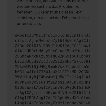
versucht hast, kontaktiere uns bitte. Wir
werden versuchen, das Problem zu
beheben. Du kannst uns diesen Text
schicken, um uns bei der Fehlersuche zu
unterstützen:
ewogICJuYW1lIjogIk5ldHdvcmtFcnJv
ciIsCiAgImNvbmZpZyI6IHsKICAgICJt
ZXRob2QiOiAiR0VUIiwKICAgICJ1cmwi
OiAiaHR0cHM6Ly9hcGkueC5ha3MtcHJv
ZC5hdWRhcmlzLm5ldC92MS9jbGllbnRz
LzIzODEvd2Vic2l0ZS12ZWhpY2xlcy81
MDkzMDVfNjU4Mj9maWVsZD1pbnRlcm5h
bE51bWJlciZ3ZWJzaXRlPTYzMDc2OGNh
MWViMjAyNjE4MzAwYjU5NCIsCiAgICAi
aGVhZGVycyI6IHt9LAogICAgImJvZHki
OiBudWxsLAogICAgImV4cGVjdCI6IHsK
ICAgICAgInJlc3BvbnNlVHlwZSI6ICIi
CiAgICB9LAogICAgInRpbWVvdXQiOiAw
LAogICAgInByb2dyZXNzIjogbnVsbCwK