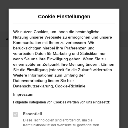
Zum
Hauptinhalt
Cookie Einstellungen
springen
Wir nutzen Cookies, um Ihnen die bestmögliche
Nutzung unserer Webseite zu ermöglichen und unsere
Startseite
Fahrzeugangebote
Fahrzeug-Showroom
Kommunikation mit Ihnen zu verbessern. Wir
berücksichtigen hierbei Ihre Präferenzen und
verarbeiten Daten für Marketing und Statistiken nur,
wenn Sie uns Ihre Einwilligung geben. Wenn Sie zu
einem späteren Zeitpunkt Ihre Meinung ändern, können
Fehler: Network Error
Sie die Einwilligung jederzeit für die Zukunft widerrufen.
Weitere Informationen zum Umfang der
Beim Laden ist ein Fehler aufgetreten.
Datenverarbeitung finden Sie hier:
Hier sind ein paar Tipps, die dir helfen können:
Datenschutzerklärung
,
Cookie-Richtlinie
.
Impressum
Überprüfe deine Firewall und deine
Folgende Kategorien von Cookies werden von uns eingesetzt:
Internetverbindung.
Laden andere Webseiten, zum Beispiel
Essentiell
deine Suchmaschine?
Diese Technologien sind erforderlich, um die
Kernfunktionalität der Webseite zu gewährleisten.
Prüfe deine Browsererweiterungen.