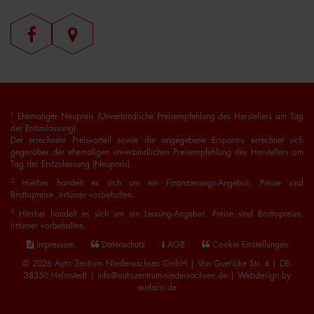
1
Ehemaliger Neupreis (Unverbindliche Preisempfehlung des Herstellers am Tag
der Erstzulassung).
Der errechnete Preisvorteil sowie die angegebene Ersparnis errechnet sich
gegenüber der ehemaligen unverbindlichen Preisempfehlung des Herstellers am
Tag der Erstzulassung (Neupreis).
2
Hierbei handelt es sich um ein Finanzierungs-Angebot. Preise sind
Bruttopreise. Irrtümer vorbehalten.
3
Hierbei handelt es sich um ein Leasing-Angebot. Preise sind Bruttopreise.
Irrtümer vorbehalten.
Impressum
Datenschutz
AGB
Cookie Einstellungen
© 2026 Auto Zentrum Niedersachsen GmbH | Von Guericke Str. 4 | DE-
38350 Helmstedt | info@autozentrum-niedersachsen.de |
Webdesign by
audaris.de