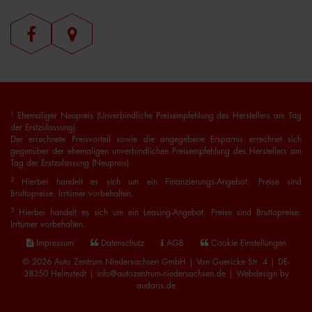
1
Ehemaliger Neupreis (Unverbindliche Preisempfehlung des Herstellers am Tag
der Erstzulassung).
Der errechnete Preisvorteil sowie die angegebene Ersparnis errechnet sich
gegenüber der ehemaligen unverbindlichen Preisempfehlung des Herstellers am
Tag der Erstzulassung (Neupreis).
2
Hierbei handelt es sich um ein Finanzierungs-Angebot. Preise sind
Bruttopreise. Irrtümer vorbehalten.
3
Hierbei handelt es sich um ein Leasing-Angebot. Preise sind Bruttopreise.
Irrtümer vorbehalten.
Impressum
Datenschutz
AGB
Cookie Einstellungen
© 2026 Auto Zentrum Niedersachsen GmbH | Von Guericke Str. 4 | DE-
38350 Helmstedt | info@autozentrum-niedersachsen.de |
Webdesign by
audaris.de