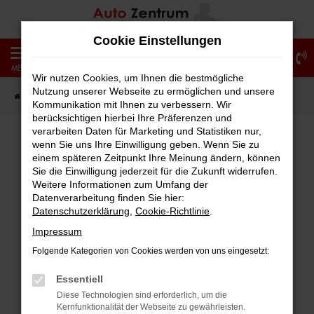
Zum
Hauptinhalt
Cookie Einstellungen
springen
0
MENÜ
Wir nutzen Cookies, um Ihnen die bestmögliche
Nutzung unserer Webseite zu ermöglichen und unsere
Startseite
Fahrzeugangebote
Fahrzeug-Showroom
Kommunikation mit Ihnen zu verbessern. Wir
berücksichtigen hierbei Ihre Präferenzen und
verarbeiten Daten für Marketing und Statistiken nur,
wenn Sie uns Ihre Einwilligung geben. Wenn Sie zu
einem späteren Zeitpunkt Ihre Meinung ändern, können
Fehler: Network Error
Sie die Einwilligung jederzeit für die Zukunft widerrufen.
Weitere Informationen zum Umfang der
Beim Laden ist ein Fehler aufgetreten.
Datenverarbeitung finden Sie hier:
Hier sind ein paar Tipps, die dir helfen können:
Datenschutzerklärung
,
Cookie-Richtlinie
.
Impressum
Überprüfe deine Firewall und deine
Folgende Kategorien von Cookies werden von uns eingesetzt:
Internetverbindung.
Laden andere Webseiten, zum Beispiel
Essentiell
deine Suchmaschine?
Diese Technologien sind erforderlich, um die
Kernfunktionalität der Webseite zu gewährleisten.
Prüfe deine Browsererweiterungen.