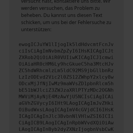
versucht hast, kontaktiere uns bitte. Wir
werden versuchen, das Problem zu
beheben. Du kannst uns diesen Text
schicken, um uns bei der Fehlersuche zu
unterstützen:
ewogICJuYW1lIjogIk5ldHdvcmtFcnJv
ciIsCiAgImNvbmZpZyI6IHsKICAgICJt
ZXRob2QiOiAiR0VUIiwKICAgICJ1cmwi
OiAiaHR0cHM6Ly9hcGkueC5ha3MtcHJv
ZC5hdWRhcmlzLm5ldC92MS9jbGllbnRz
LzIzODEvd2Vic2l0ZS12ZWhpY2xlcy8w
ODcxMjJfNjIwMz9maWVsZD1pbnRlcm5h
bE51bWJlciZ3ZWJzaXRlPTYzMDc2OGNh
MWViMjAyNjE4MzAwYjU5NCIsCiAgICAi
aGVhZGVycyI6IHt9LAogICAgImJvZHki
OiBudWxsLAogICAgImV4cGVjdCI6IHsK
ICAgICAgInJlc3BvbnNlVHlwZSI6ICIi
CiAgICB9LAogICAgInRpbWVvdXQiOiAw
LAogICAgInByb2dyZXNzIjogbnVsbCwK