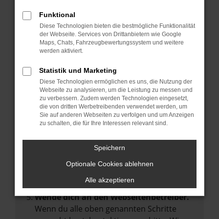
Manche Erweiterungen, wie Werbeblocker,
Funktional
können das Laden bestimmter Seiten
Diese Technologien bieten die bestmögliche Funktionalität
verhindern. Funktioniert die Seite in einem
der Webseite. Services von Drittanbietern wie Google
anderen Browser oder in einem privaten
Maps, Chats, Fahrzeugbewertungssystem und weitere
werden aktiviert.
Fenster?
Starte dein Gerät neu.
Statistik und Marketing
Das kann manchmal helfen,
Diese Technologien ermöglichen es uns, die Nutzung der
Webseite zu analysieren, um die Leistung zu messen und
vorübergehende Probleme zu beheben.
zu verbessern. Zudem werden Technologien eingesetzt,
die von dritten Werbetreibenden verwendet werden, um
Stelle sicher, dass dein Browser und dein
Sie auf anderen Webseiten zu verfolgen und um Anzeigen
Betriebssystem auf dem neuesten Stand
zu schalten, die für Ihre Interessen relevant sind.
sind.
Veraltete Software birgt nicht nur ein
Speichern
Sicherheitsrisiko, sondern kann auch dazu
Optionale Cookies ablehnen
führen, dass bestimmte Funktionen nicht
mehr unterstützt werden.
Alle akzeptieren
Wende dich an den Webseitenbetreiber.
Wenn du alle oben genannten Schritte