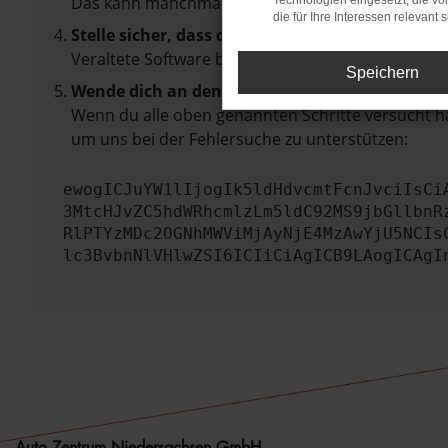
Das kann manchmal helfen, vorübergehende Pro
Technologien eingesetzt, die v
die für Ihre Interessen relevant s
Stelle sicher, dass dein Browser und dein Betr
Veraltete Software birgt nicht nur ein Sicherhei
Speichern
Wende dich an den Webseitenbetreiber.
Wenn du alle oben genannten Schritte versucht ha
um uns bei der Fehlersuche zu unterstützen:
ewogICJuYW1lIjogIk5ldHdvcmtFcnJvciIsCi
3MtcHJvZC5hdWRhcmlzLm5ldC92MS9jbGllbnR
RlPTYzMDc2OGNhMWViMjAyNjE4MzAwYjU5NCIs
lc3BvbnNlVHlwZSI6ICIiCiAgICB9LAogICAgI