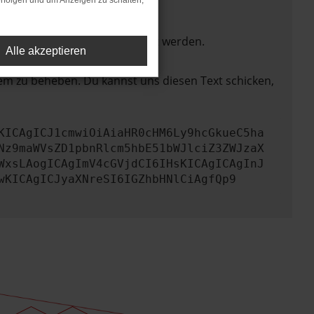
rfolgen und um Anzeigen zu schalten,
ktionen nicht mehr unterstützt werden.
Alle akzeptieren
lem zu beheben. Du kannst uns diesen Text schicken,
KICAgICJ1cmwiOiAiaHR0cHM6Ly9hcGkueC5ha
Nz9maWVsZD1pbnRlcm5hbE51bWJlciZ3ZWJzaX
WxsLAogICAgImV4cGVjdCI6IHsKICAgICAgInJ
wKICAgICJyaXNreSI6IGZhbHNlCiAgfQp9