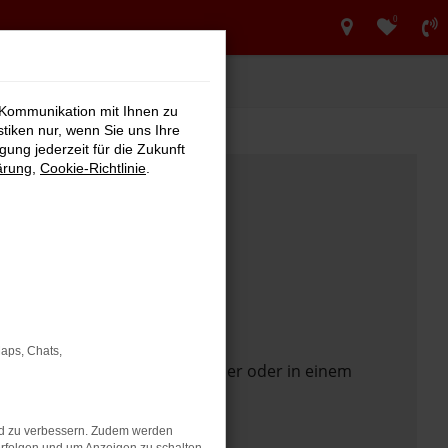
0
 Kommunikation mit Ihnen zu
stiken nur, wenn Sie uns Ihre
ung jederzeit für die Zukunft
ärung
,
Cookie-Richtlinie
.
Maps, Chats,
 Seite in einem anderen Browser oder in einem
nd zu verbessern. Zudem werden