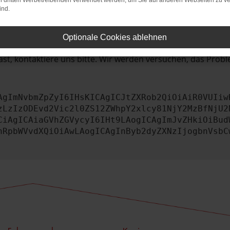
bleme zu beheben.
on dritten Werbetreibenden verwendet werden, um Sie auf anderen Webseiten zu ve
ind.
iebssystem auf dem neuesten Stand sind.
tsrisiko, sondern kann auch dazu führen, dass bestimmte Fun
Optionale Cookies ablehnen
st, kontaktiere uns bitte. Wir werden versuchen, das Prob
AgImNvbmZpZyI6IHsKICAgICJtZXRob2QiOiAiR0VUIiw
zLzIzODEvd2Vic2l0ZS12ZWhpY2xlcy81NjY2MzBfNjU2
CiAgICAiaGVhZGVycyI6IHt9LAogICAgImJvZHkiOiBud
nRpbWVvdXQiOiAwLAogICAgInByb2dyZXNzIjogbnVsbC