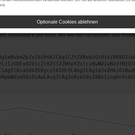
bleme zu beheben.
on dritten Werbetreibenden verwendet werden, um Sie auf anderen Webseiten zu ve
ind.
iebssystem auf dem neuesten Stand sind.
tsrisiko, sondern kann auch dazu führen, dass bestimmte Fun
Optionale Cookies ablehnen
st, kontaktiere uns bitte. Wir werden versuchen, das Prob
AgImNvbmZpZyI6IHsKICAgICJtZXRob2QiOiAiR0VUIiw
zLzIzODEvd2Vic2l0ZS12ZWhpY2xlcy8wNDIwNzdfNjQ1
CiAgICAiaGVhZGVycyI6IHt9LAogICAgImJvZHkiOiBud
nRpbWVvdXQiOiAwLAogICAgInByb2dyZXNzIjogbnVsbC