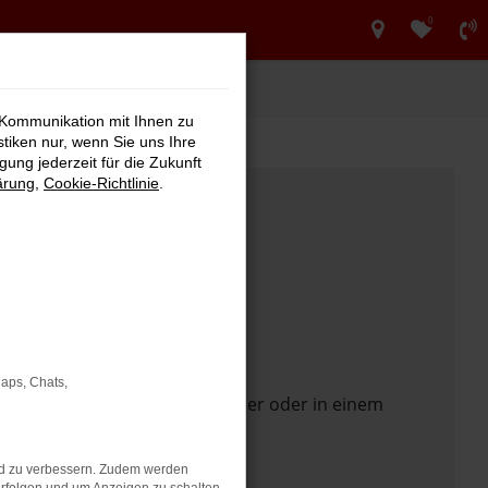
0
 Kommunikation mit Ihnen zu
stiken nur, wenn Sie uns Ihre
ung jederzeit für die Zukunft
ärung
,
Cookie-Richtlinie
.
Maps, Chats,
 Seite in einem anderen Browser oder in einem
nd zu verbessern. Zudem werden