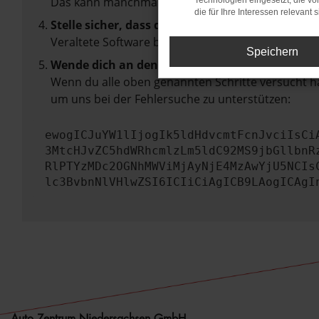
Das kann manchmal helfen, vorübergehende Pro
Technologien eingesetzt, die v
die für Ihre Interessen relevant s
Stelle sicher, dass dein Browser und dein Betr
Veraltete Software birgt nicht nur ein Sicherhei
Speichern
Wende dich an den Webseitenbetreiber.
Wenn du alle oben genannten Schritte versucht ha
um uns bei der Fehlersuche zu unterstützen:
ewogICJuYW1lIjogIk5ldHdvcmtFcnJvciIsCi
3MtcHJvZC5hdWRhcmlzLm5ldC92MS9jbGllbnR
RlPTYzMDc2OGNhMWViMjAyNjE4MzAwYjU5NCIs
lc3BvbnNlVHlwZSI6ICIiCiAgICB9LAogICAgI