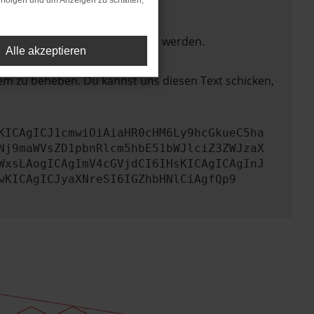
rfolgen und um Anzeigen zu schalten,
ktionen nicht mehr unterstützt werden.
Alle akzeptieren
lem zu beheben. Du kannst uns diesen Text schicken,
KICAgICJ1cmwiOiAiaHR0cHM6Ly9hcGkueC5ha
Nj9maWVsZD1pbnRlcm5hbE51bWJlciZ3ZWJzaX
WxsLAogICAgImV4cGVjdCI6IHsKICAgICAgInJ
wKICAgICJyaXNreSI6IGZhbHNlCiAgfQp9