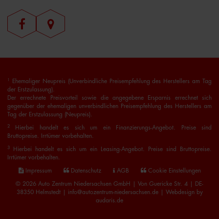
1
Ehemaliger Neupreis (Unverbindliche Preisempfehlung des Herstellers am Tag
der Erstzulassung).
Der errechnete Preisvorteil sowie die angegebene Ersparnis errechnet sich
gegenüber der ehemaligen unverbindlichen Preisempfehlung des Herstellers am
Tag der Erstzulassung (Neupreis).
2
Hierbei handelt es sich um ein Finanzierungs-Angebot. Preise sind
Bruttopreise. Irrtümer vorbehalten.
3
Hierbei handelt es sich um ein Leasing-Angebot. Preise sind Bruttopreise.
Irrtümer vorbehalten.
Impressum
Datenschutz
AGB
Cookie Einstellungen
© 2026 Auto Zentrum Niedersachsen GmbH | Von Guericke Str. 4 | DE-
38350 Helmstedt | info@autozentrum-niedersachsen.de |
Webdesign by
audaris.de