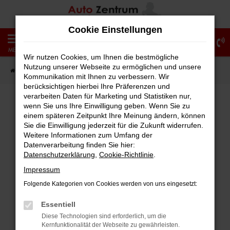
Zum
Hauptinhalt
Cookie Einstellungen
springen
0
MENÜ
Wir nutzen Cookies, um Ihnen die bestmögliche
Nutzung unserer Webseite zu ermöglichen und unsere
Startseite
Fahrzeugangebote
Fahrzeug-Showroom
Kommunikation mit Ihnen zu verbessern. Wir
berücksichtigen hierbei Ihre Präferenzen und
verarbeiten Daten für Marketing und Statistiken nur,
wenn Sie uns Ihre Einwilligung geben. Wenn Sie zu
einem späteren Zeitpunkt Ihre Meinung ändern, können
Fehler: Network Error
Sie die Einwilligung jederzeit für die Zukunft widerrufen.
Weitere Informationen zum Umfang der
Beim Laden ist ein Fehler aufgetreten.
Datenverarbeitung finden Sie hier:
Hier sind ein paar Tipps, die dir helfen können:
Datenschutzerklärung
,
Cookie-Richtlinie
.
Impressum
Überprüfe deine Firewall und deine
Folgende Kategorien von Cookies werden von uns eingesetzt:
Internetverbindung.
Laden andere Webseiten, zum Beispiel
Essentiell
deine Suchmaschine?
Diese Technologien sind erforderlich, um die
Kernfunktionalität der Webseite zu gewährleisten.
Prüfe deine Browsererweiterungen.