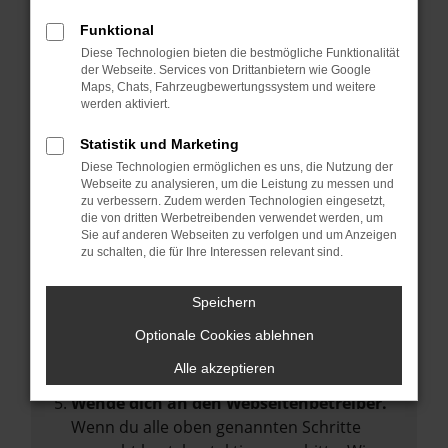
Manche Erweiterungen, wie Werbeblocker,
Funktional
können das Laden bestimmter Seiten
Diese Technologien bieten die bestmögliche Funktionalität
verhindern. Funktioniert die Seite in einem
der Webseite. Services von Drittanbietern wie Google
anderen Browser oder in einem privaten
Maps, Chats, Fahrzeugbewertungssystem und weitere
werden aktiviert.
Fenster?
Starte dein Gerät neu.
Statistik und Marketing
Das kann manchmal helfen,
Diese Technologien ermöglichen es uns, die Nutzung der
Webseite zu analysieren, um die Leistung zu messen und
vorübergehende Probleme zu beheben.
zu verbessern. Zudem werden Technologien eingesetzt,
die von dritten Werbetreibenden verwendet werden, um
Stelle sicher, dass dein Browser und dein
Sie auf anderen Webseiten zu verfolgen und um Anzeigen
Betriebssystem auf dem neuesten Stand
zu schalten, die für Ihre Interessen relevant sind.
sind.
Veraltete Software birgt nicht nur ein
Speichern
Sicherheitsrisiko, sondern kann auch dazu
Optionale Cookies ablehnen
führen, dass bestimmte Funktionen nicht
mehr unterstützt werden.
Alle akzeptieren
Wende dich an den Webseitenbetreiber.
Wenn du alle oben genannten Schritte