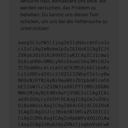
versucht hast, kontaktiere uns bitte. Wir
werden versuchen, das Problem zu
beheben. Du kannst uns diesen Text
schicken, um uns bei der Fehlersuche zu
unterstützen:
ewogICJuYW1lIjogIk5ldHdvcmtFcnJv
ciIsCiAgImNvbmZpZyI6IHsKICAgICJt
ZXRob2QiOiAiR0VUIiwKICAgICJ1cmwi
OiAiaHR0cHM6Ly9hcGkueC5ha3MtcHJv
ZC5hdWRhcmlzLm5ldC92MS9jbGllbnRz
LzIzODEvd2Vic2l0ZS12ZWhpY2xlcy8w
NDQxNjRfNjAyNz9maWVsZD1pbnRlcm5h
bE51bWJlciZ3ZWJzaXRlPTYzMDc2OGNh
MWViMjAyNjE4MzAwYjU5NCIsCiAgICAi
aGVhZGVycyI6IHt9LAogICAgImJvZHki
OiBudWxsLAogICAgImV4cGVjdCI6IHsK
ICAgICAgInJlc3BvbnNlVHlwZSI6ICIi
CiAgICB9LAogICAgInRpbWVvdXQiOiAw
LAogICAgInByb2dyZXNzIjogbnVsbCwK