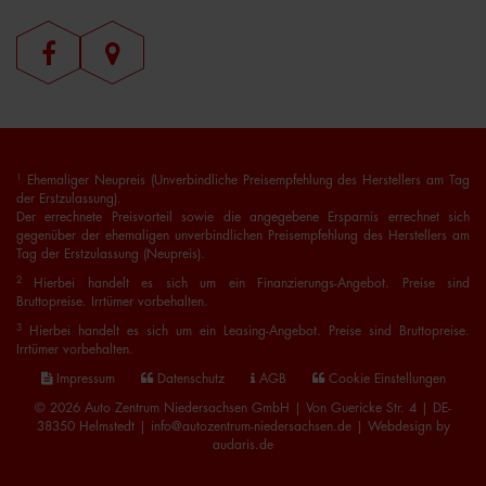
1
Ehemaliger Neupreis (Unverbindliche Preisempfehlung des Herstellers am Tag
der Erstzulassung).
Der errechnete Preisvorteil sowie die angegebene Ersparnis errechnet sich
gegenüber der ehemaligen unverbindlichen Preisempfehlung des Herstellers am
Tag der Erstzulassung (Neupreis).
2
Hierbei handelt es sich um ein Finanzierungs-Angebot. Preise sind
Bruttopreise. Irrtümer vorbehalten.
3
Hierbei handelt es sich um ein Leasing-Angebot. Preise sind Bruttopreise.
Irrtümer vorbehalten.
Impressum
Datenschutz
AGB
Cookie Einstellungen
© 2026 Auto Zentrum Niedersachsen GmbH | Von Guericke Str. 4 | DE-
38350 Helmstedt | info@autozentrum-niedersachsen.de |
Webdesign by
audaris.de