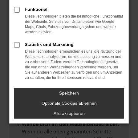
Manche Erweiterungen, wie Werbeblocker,
Funktional
können das Laden bestimmter Seiten
Diese Technologien bieten die bestmögliche Funktionalität
verhindern. Funktioniert die Seite in einem
der Webseite. Services von Drittanbietern wie Google
anderen Browser oder in einem privaten
Maps, Chats, Fahrzeugbewertungssystem und weitere
werden aktiviert.
Fenster?
Starte dein Gerät neu.
Statistik und Marketing
Das kann manchmal helfen,
Diese Technologien ermöglichen es uns, die Nutzung der
Webseite zu analysieren, um die Leistung zu messen und
vorübergehende Probleme zu beheben.
zu verbessern. Zudem werden Technologien eingesetzt,
die von dritten Werbetreibenden verwendet werden, um
Stelle sicher, dass dein Browser und dein
Sie auf anderen Webseiten zu verfolgen und um Anzeigen
Betriebssystem auf dem neuesten Stand
zu schalten, die für Ihre Interessen relevant sind.
sind.
Veraltete Software birgt nicht nur ein
Speichern
Sicherheitsrisiko, sondern kann auch dazu
Optionale Cookies ablehnen
führen, dass bestimmte Funktionen nicht
mehr unterstützt werden.
Alle akzeptieren
Wende dich an den Webseitenbetreiber.
Wenn du alle oben genannten Schritte