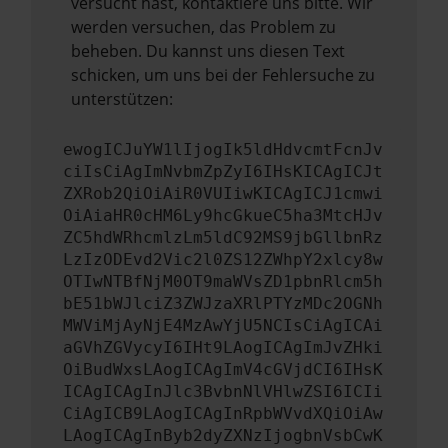
versucht hast, kontaktiere uns bitte. Wir
werden versuchen, das Problem zu
beheben. Du kannst uns diesen Text
schicken, um uns bei der Fehlersuche zu
unterstützen:
ewogICJuYW1lIjogIk5ldHdvcmtFcnJv
ciIsCiAgImNvbmZpZyI6IHsKICAgICJt
ZXRob2QiOiAiR0VUIiwKICAgICJ1cmwi
OiAiaHR0cHM6Ly9hcGkueC5ha3MtcHJv
ZC5hdWRhcmlzLm5ldC92MS9jbGllbnRz
LzIzODEvd2Vic2l0ZS12ZWhpY2xlcy8w
OTIwNTBfNjM0OT9maWVsZD1pbnRlcm5h
bE51bWJlciZ3ZWJzaXRlPTYzMDc2OGNh
MWViMjAyNjE4MzAwYjU5NCIsCiAgICAi
aGVhZGVycyI6IHt9LAogICAgImJvZHki
OiBudWxsLAogICAgImV4cGVjdCI6IHsK
ICAgICAgInJlc3BvbnNlVHlwZSI6ICIi
CiAgICB9LAogICAgInRpbWVvdXQiOiAw
LAogICAgInByb2dyZXNzIjogbnVsbCwK