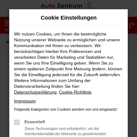
Zum
Hauptinhalt
Cookie Einstellungen
springen
0
MENÜ
Wir nutzen Cookies, um Ihnen die bestmögliche
Nutzung unserer Webseite zu ermöglichen und unsere
Startseite
Fahrzeugangebote
Fahrzeug-Showroom
Kommunikation mit Ihnen zu verbessern. Wir
berücksichtigen hierbei Ihre Präferenzen und
verarbeiten Daten für Marketing und Statistiken nur,
wenn Sie uns Ihre Einwilligung geben. Wenn Sie zu
einem späteren Zeitpunkt Ihre Meinung ändern, können
Fehler: Network Error
Sie die Einwilligung jederzeit für die Zukunft widerrufen.
Weitere Informationen zum Umfang der
Beim Laden ist ein Fehler aufgetreten.
Datenverarbeitung finden Sie hier:
Hier sind ein paar Tipps, die dir helfen können:
Datenschutzerklärung
,
Cookie-Richtlinie
.
Impressum
Überprüfe deine Firewall und deine
Folgende Kategorien von Cookies werden von uns eingesetzt:
Internetverbindung.
Laden andere Webseiten, zum Beispiel
Essentiell
deine Suchmaschine?
Diese Technologien sind erforderlich, um die
Kernfunktionalität der Webseite zu gewährleisten.
Prüfe deine Browsererweiterungen.