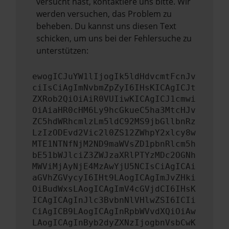
versucht hast, kontaktiere uns bitte. Wir
werden versuchen, das Problem zu
beheben. Du kannst uns diesen Text
schicken, um uns bei der Fehlersuche zu
unterstützen:
ewogICJuYW1lIjogIk5ldHdvcmtFcnJv
ciIsCiAgImNvbmZpZyI6IHsKICAgICJt
ZXRob2QiOiAiR0VUIiwKICAgICJ1cmwi
OiAiaHR0cHM6Ly9hcGkueC5ha3MtcHJv
ZC5hdWRhcmlzLm5ldC92MS9jbGllbnRz
LzIzODEvd2Vic2l0ZS12ZWhpY2xlcy8w
MTE1NTNfNjM2ND9maWVsZD1pbnRlcm5h
bE51bWJlciZ3ZWJzaXRlPTYzMDc2OGNh
MWViMjAyNjE4MzAwYjU5NCIsCiAgICAi
aGVhZGVycyI6IHt9LAogICAgImJvZHki
OiBudWxsLAogICAgImV4cGVjdCI6IHsK
ICAgICAgInJlc3BvbnNlVHlwZSI6ICIi
CiAgICB9LAogICAgInRpbWVvdXQiOiAw
LAogICAgInByb2dyZXNzIjogbnVsbCwK