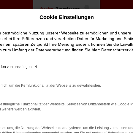
Cookie Einstellungen
ie bestmögliche Nutzung unserer Webseite zu ermöglichen und unsere
hierbei Ihre Präferenzen und verarbeiten Daten für Marketing und Stati
einem späteren Zeitpunkt Ihre Meinung ändern, können Sie die Einwillig
en zum Umfang der Datenverarbeitung finden Sie hier:
Datenschutzerkl
en von uns eingesetzt:
rbindung.
rlich, um die Kernfunktionalität der Webseite zu gewährleisten.
hmaschine?
estmögliche Funktionalität der Webseite. Services von Drittanbietern wie Google 
das Laden bestimmter Seiten verhindern. Funktioniert die
eitere werden aktiviert.
 es uns, die Nutzung der Webseite zu analysieren, um die Leistung zu messen u