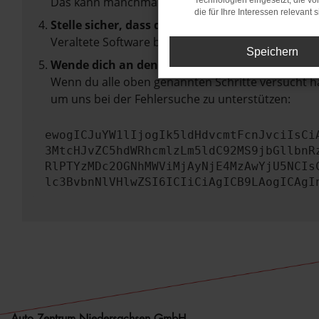
Das kann manchmal helfen, vorübergehende Pro
Technologien eingesetzt, die v
die für Ihre Interessen relevant s
Stelle sicher, dass dein Browser und dein Betr
Veraltete Software birgt nicht nur ein Sicherhei
Speichern
Wende dich an den Webseitenbetreiber.
Wenn du alle oben genannten Schritte versucht ha
um uns bei der Fehlersuche zu unterstützen:
ewogICJuYW1lIjogIk5ldHdvcmtFcnJvciIsCi
3MtcHJvZC5hdWRhcmlzLm5ldC92MS9jbGllbnR
RlPTYzMDc2OGNhMWViMjAyNjE4MzAwYjU5NCIs
lc3BvbnNlVHlwZSI6ICIiCiAgICB9LAogICAgI