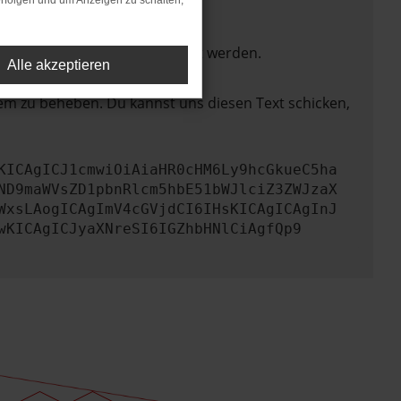
rfolgen und um Anzeigen zu schalten,
ktionen nicht mehr unterstützt werden.
Alle akzeptieren
lem zu beheben. Du kannst uns diesen Text schicken,
KICAgICJ1cmwiOiAiaHR0cHM6Ly9hcGkueC5ha
ND9maWVsZD1pbnRlcm5hbE51bWJlciZ3ZWJzaX
WxsLAogICAgImV4cGVjdCI6IHsKICAgICAgInJ
wKICAgICJyaXNreSI6IGZhbHNlCiAgfQp9