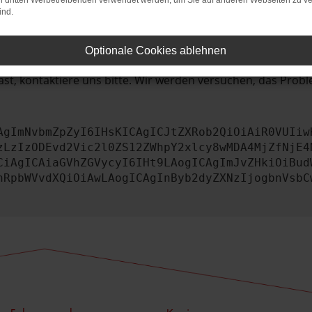
bleme zu beheben.
on dritten Werbetreibenden verwendet werden, um Sie auf anderen Webseiten zu ve
ind.
iebssystem auf dem neuesten Stand sind.
tsrisiko, sondern kann auch dazu führen, dass bestimmte Fun
Optionale Cookies ablehnen
st, kontaktiere uns bitte. Wir werden versuchen, das Prob
AgImNvbmZpZyI6IHsKICAgICJtZXRob2QiOiAiR0VUIiw
zLzIzODEvd2Vic2l0ZS12ZWhpY2xlcy8wMDA4MjZfNjE4
CiAgICAiaGVhZGVycyI6IHt9LAogICAgImJvZHkiOiBud
nRpbWVvdXQiOiAwLAogICAgInByb2dyZXNzIjogbnVsbC