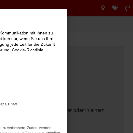
0
 Kommunikation mit Ihnen zu
stiken nur, wenn Sie uns Ihre
ung jederzeit für die Zukunft
ärung
,
Cookie-Richtlinie
.
Maps, Chats,
 Seite in einem anderen Browser oder in einem
nd zu verbessern. Zudem werden